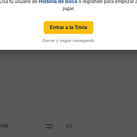
Usá tu usuario de
Historia de Boca
o registrate para empezar 
jugar.
Entrar a la Trivia
Cerrar y seguir navegando
1930
(1)