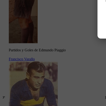
Partidos y Goles de Edmundo Piaggio
Francisco Varallo
3º