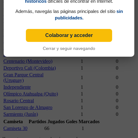
Lanús
2
0
históricos
difíciles de encontrar en Internet.
Municipal (Formosa)
2
0
Además, navegás las páginas principales del sitio
sin
Racing Club
2
0
publicidades.
Tigre
2
0
Vélez Sársfield
2
0
Argentinos Juniors
1
0
Colaborar y acceder
Atlético (Rafaela)
1
0
Atlético (Tucumán)
1
0
Cerrar y seguir navegando
Banfield
1
0
Centenario (Montevideo)
1
0
Deportivo Cali (Colombia)
1
0
Gran Parque Central
1
0
(Uruguay)
Independiente
1
0
Olímpico Atahualpa (Quito)
1
0
Rosario Central
1
0
San Lorenzo de Almagro
1
0
Sarmiento (Junín)
1
0
Camiseta
Partidos Jugados
Goles Marcados
Camiseta 30
66
1