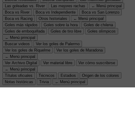
Las goleadas vs. River
Las mejores rachas
← Menú principal
Boca vs River
Boca vs Independiente
Boca vs San Lorenzo
Boca vs Racing
Otros historiales
← Menú principal
Goles más rápidos
Goles sobre la hora
Goles de chilena
Goles de emboquillada
Goles de tiro libre
Goles olímpicos
← Menú principal
Buscar videos
Ver los goles de Palermo
Ver los goles de Riquelme
Ver los goles de Maradona
← Menú principal
Ver Archivo Digital
Ver material libre
Ver cómo suscribirse
← Menú principal
Títulos oficiales
Técnicos
Estadios
Origen de los colores
Notas históricas
Trivia
← Menú principal