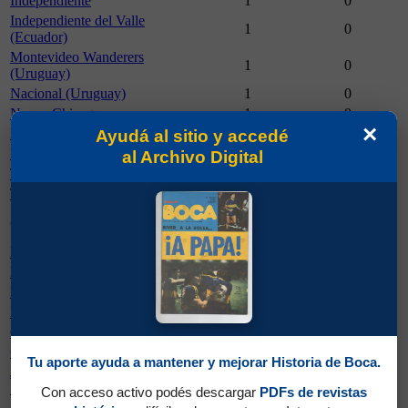
Independiente
1
0
Independiente del Valle
1
0
(Ecuador)
Montevideo Wanderers
1
0
(Uruguay)
Nacional (Uruguay)
1
0
Nueva Chicago
1
0
×
Patronato (Paraná)
1
0
Ayudá al sitio y accedé
Ramón Santamarina (Tandil)
1
0
al Archivo Digital
Talleres (Córdoba)
1
0
Temperley
1
0
Partidos
Goles
Cancha
Jugados
Marcados
Boca Juniors
26
1
Bicentenario (San Juan)
5
0
Mario Kempes (Córdoba)
4
0
River Plate
3
0
Ciudad de La Plata
2
0
Gimnasia y Esgrima (La Plata)
2
0
Tu aporte ayuda a mantener y mejorar Historia de Boca.
José M. Minella (Mar del
2
0
Plata)
Con acceso activo podés descargar
PDFs de revistas