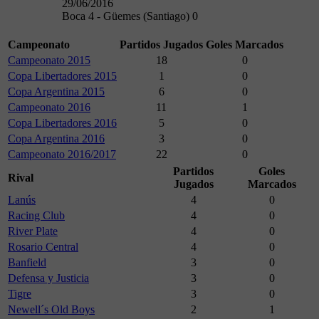
29/06/2016
Boca 4 - Güemes (Santiago) 0
Campeonato
Partidos Jugados
Goles Marcados
Campeonato 2015
18
0
Copa Libertadores 2015
1
0
Copa Argentina 2015
6
0
Campeonato 2016
11
1
Copa Libertadores 2016
5
0
Copa Argentina 2016
3
0
Campeonato 2016/2017
22
0
Partidos
Goles
Rival
Jugados
Marcados
Lanús
4
0
Racing Club
4
0
River Plate
4
0
Rosario Central
4
0
Banfield
3
0
Defensa y Justicia
3
0
Tigre
3
0
Newell´s Old Boys
2
1