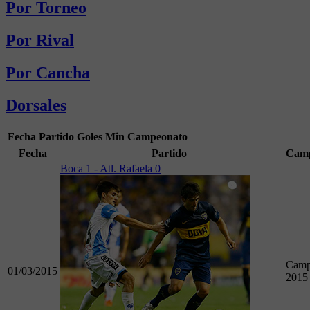
Por Torneo
Por Rival
Por Cancha
Dorsales
Fecha
Partido
Goles
Min
Campeonato
Fecha
Partido
Camp
Boca 1 - Atl. Rafaela 0
Camp
01/03/2015
2015