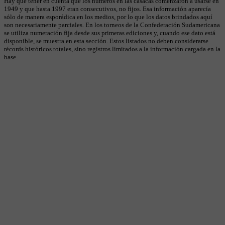
Hay que tener en cuenta que los números en las casacas comenzaron a usarse en
1949 y que hasta 1997 eran consecutivos, no fijos. Esa información aparecía
sólo de manera esporádica en los medios, por lo que los datos brindados aquí
son necesariamente parciales. En los torneos de la Confederación Sudamericana
se utiliza numeración fija desde sus primeras ediciones y, cuando ese dato está
disponible, se muestra en esta sección. Estos listados no deben considerarse
récords históricos totales, sino registros limitados a la información cargada en la
base.