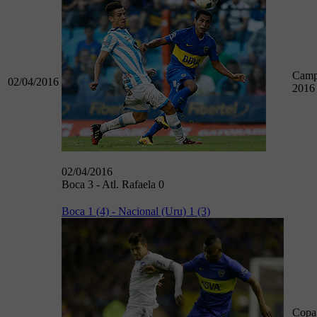
Camp
02/04/2016
2016
02/04/2016
Boca 3 - Atl. Rafaela 0
Boca 1 (4) - Nacional (Uru) 1 (3)
Copa