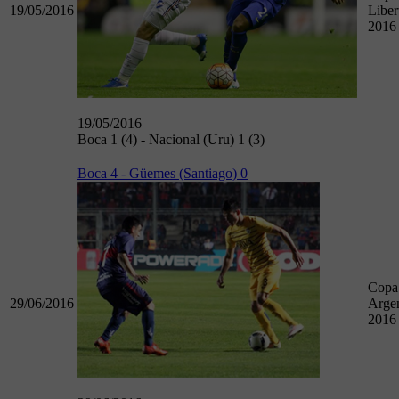
19/05/2016
Liber
2016
19/05/2016
Boca 1 (4) - Nacional (Uru) 1 (3)
Boca 4 - Güemes (Santiago) 0
Copa
29/06/2016
Argen
2016