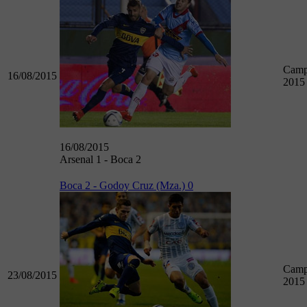
Camp
16/08/2015
2015
16/08/2015
Arsenal 1 - Boca 2
Boca 2 - Godoy Cruz (Mza.) 0
Camp
23/08/2015
2015