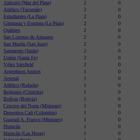
Aldosivi (Mar del Plata)
2
0
Atlético (Tucumán)
2
0
Estudiantes (La Plata)
2
0
Gimnasia y Esgrima (La Plata)
2
0
Quilmes
2
0
San Lorenzo de Almagro
2
0
San Martín (San Juan)
2
0
Sarmiento (Junín)
2
0
Unión (Santa Fe)
2
0
Vélez Sársfield
2
0
Argentinos Juniors
1
0
Arsenal
1
0
Atlético (Rafaela)
1
0
Belgrano (Córdoba)
1
0
Bolívar (Bolivia)
1
0
Crucero del Norte (Misiones)
1
0
Deportivo Cali (Colombia)
1
0
Guaraní A. Franco (Misiones)
1
0
Huracán
1
0
Huracán (Las Heras)
1
0