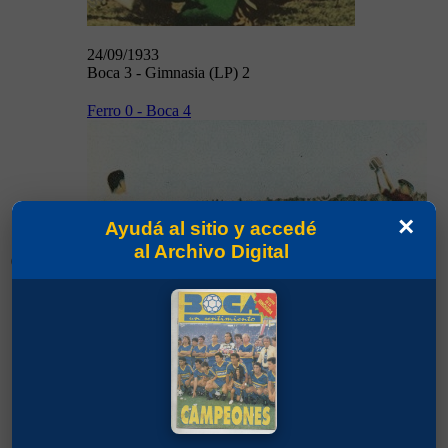
24/09/1933
Boca 3 - Gimnasia (LP) 2
Ferro 0 - Boca 4
×
Ayudá al sitio y accedé
al Archivo Digital
01/10/1933
01/10/1933
Ferro 0 - Boca 4
Boca 3 - Atlanta 1