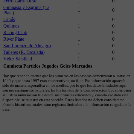
Ferro Carril Oeste
1
0
Gimnasia y Esgrima (La
1
0
Plata)
Lanús
1
0
Quilmes
1
0
Racing Club
1
0
River Plate
1
0
San Lorenzo de Almagro
1
0
Talleres (R. Escalada)
1
0
Vélez Sársfield
1
0
Camiseta
Partidos Jugados
Goles Marcados
Hay que tener en cuenta que los números en las casacas comenzaron a usarse en
1949 y que hasta 1997 eran consecutivos, no fijos. Esa información aparecía
sólo de manera esporádica en los medios, por lo que los datos brindados aquí
son necesariamente parciales. En los torneos de la Confederación Sudamericana
se utiliza numeración fija desde sus primeras ediciones y, cuando ese dato está
disponible, se muestra en esta sección. Estos listados no deben considerarse
récords históricos totales, sino registros limitados a la información cargada en la
base.