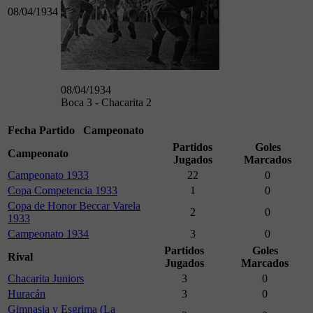
08/04/1934
08/04/1934
Boca 3 - Chacarita 2
Fecha
Partido
Campeonato
Partidos
Goles
Campeonato
Jugados
Marcados
Campeonato 1933
22
0
Copa Competencia 1933
1
0
Copa de Honor Beccar Varela
2
0
1933
Campeonato 1934
3
0
Partidos
Goles
Rival
Jugados
Marcados
Chacarita Juniors
3
0
Huracán
3
0
Gimnasia y Esgrima (La