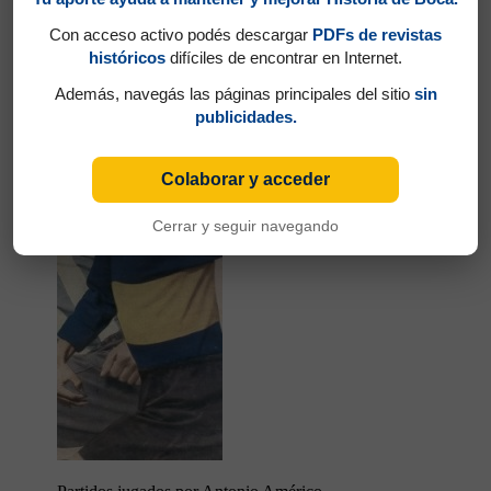
Con acceso activo podés descargar
PDFs de revistas
Partidos jugados por Delfín Benítez Cáceres
históricos
difíciles de encontrar en Internet.
en Campeonato 1933
Además, navegás las páginas principales del sitio
sin
Alberino, Antonio Américo
publicidades.
Colaborar y acceder
Cerrar y seguir navegando