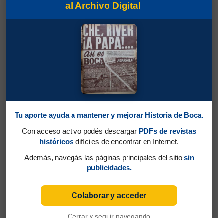
al Archivo Digital
Partidos jugados por Roberto Eugenio Cherro
Tu aporte ayuda a mantener y mejorar Historia de Boca.
en Campeonato 1933
Con acceso activo podés descargar
PDFs de revistas
Sánchez, Luis Antonio
históricos
difíciles de encontrar en Internet.
Además, navegás las páginas principales del sitio
sin
publicidades.
Colaborar y acceder
Cerrar y seguir navegando