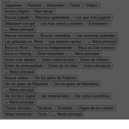
Jugadores
Partidos
Historiales
Goles
Videos
Archivo Digital
Más temas
Buscar jugador
Máximos goleadores
Los que más jugaron
Debutaron con gol
Los más viejos y jóvenes
Extranjeros
← Menú principal
Buscar resultados
Buscar campañas
Las máximas goleadas
Las goleadas vs. River
Las mejores rachas
← Menú principal
Boca vs River
Boca vs Independiente
Boca vs San Lorenzo
Boca vs Racing
Otros historiales
← Menú principal
Goles más rápidos
Goles sobre la hora
Goles de chilena
Goles de emboquillada
Goles de tiro libre
Goles olímpicos
← Menú principal
Buscar videos
Ver los goles de Palermo
Ver los goles de Riquelme
Ver los goles de Maradona
← Menú principal
Ver Archivo Digital
Ver material libre
Ver cómo suscribirse
← Menú principal
Títulos oficiales
Técnicos
Estadios
Origen de los colores
Notas históricas
Trivia
← Menú principal