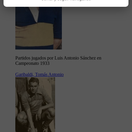
Partidos jugados por Luis Antonio Sánchez en
Campeonato 1933
Garibaldi, Tomás Antonio