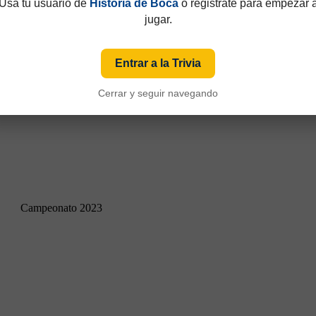
Usá tu usuario de
Historia de Boca
o registrate para empezar 
jugar.
Entrar a la Trivia
Cerrar y seguir navegando
Campeonato 2023