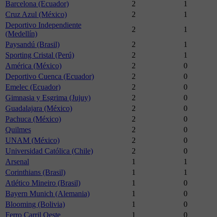
Barcelona (Ecuador)
2
1
Cruz Azul (México)
2
1
Deportivo Independiente
2
1
(Medellín)
Paysandú (Brasil)
2
1
Sporting Cristal (Perú)
2
1
América (México)
2
0
Deportivo Cuenca (Ecuador)
2
0
Emelec (Ecuador)
2
0
Gimnasia y Esgrima (Jujuy)
2
0
Guadalajara (México)
2
0
Pachuca (México)
2
0
Quilmes
2
0
UNAM (México)
2
0
Universidad Católica (Chile)
2
0
Arsenal
1
1
Corinthians (Brasil)
1
1
Atlético Mineiro (Brasil)
1
0
Bayern Munich (Alemania)
1
0
Blooming (Bolivia)
1
0
Ferro Carril Oeste
1
0