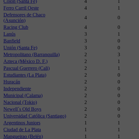
Colón (Santa Fe)
4
1
Ferro Carril Oeste
4
1
Defensores de Chaco
4
0
(Asunción)
Racing Club
4
0
Lanús
3
1
Banfield
3
0
Unión (Santa Fe)
3
0
Metropolitano (Barranquilla)
2
3
Azteca (México D. F.)
2
1
Pascual Guerrero (Cali)
2
1
Estudiantes (La Plata)
2
0
Huracán
2
0
Independiente
2
0
Municipal (Calama)
2
0
Nacional (Tokio)
2
0
Newell´s Old Boys
2
0
Universidad Católica (Santiago)
2
0
Argentinos Juniors
1
1
Ciudad de La Plata
1
1
Mangueirao (Belén)
1
1