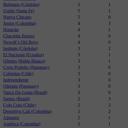
Belgrano (Córdoba)
5
1
Unión (Santa Fe)
5
1
Nueva Chicago
5
0
Junior (Colombia)
4
3
Huracán
4
1
Chacarita Juniors
4
0
Newell´s Old Boys
4
0
Instituto (Córdoba)
3
2
El Nacional (Ecuador)
3
1
Olimpo (Bahía Blanca)
3
1
Cerro Porteño (Paraguay)
3
0
Cobreloa (Chile)
3
0
Independiente
3
0
Olimpia (Paraguay)
3
0
Vasco Da Gama (Brasil)
3
0
Santos (Brasil)
2
3
Colo Colo (Chile)
2
2
Deportivo Cali (Colombia)
2
2
Almagro
2
1
América (Colombia)
2
1