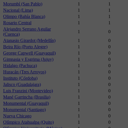
Morumbí (San Pablo)
1
1
Nacional (Lima)
1
1
Olimpo (Bahía Blanca)
1
1
Rosario Central
1
1
Alejandro Serrano Aguilar
1
0
(Cuenca)
Atanasio Girardot (Medellín)
1
0
Beira Río (Porto Alegre)
1
0
George Capwell (Guayaquil)
1
0
Gimnasia y Esgrima (Jujuy)
1
0
Hidalgo (Pachuca)
1
0
Huracán (Tres Arroyos)
1
0
Instituto (Córdoba)
1
0
Jalisco (Guadalajara)
1
0
Luis Franzini (Montevideo)
1
0
Mané Garrincha (Brasilia)
1
0
Monumental (Guayaquil)
1
0
Monumental (Santiago)
1
0
Nueva Chicago
1
0
Olímpico Atahualpa (Quito)
1
0