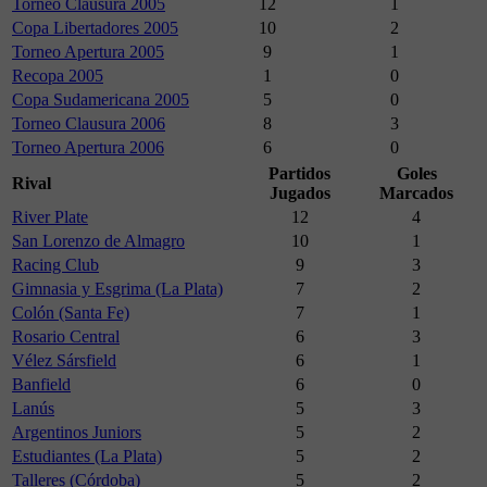
Torneo Clausura 2005
12
1
Copa Libertadores 2005
10
2
Torneo Apertura 2005
9
1
Recopa 2005
1
0
Copa Sudamericana 2005
5
0
Torneo Clausura 2006
8
3
Torneo Apertura 2006
6
0
Partidos
Goles
Rival
Jugados
Marcados
River Plate
12
4
San Lorenzo de Almagro
10
1
Racing Club
9
3
Gimnasia y Esgrima (La Plata)
7
2
Colón (Santa Fe)
7
1
Rosario Central
6
3
Vélez Sársfield
6
1
Banfield
6
0
Lanús
5
3
Argentinos Juniors
5
2
Estudiantes (La Plata)
5
2
Talleres (Córdoba)
5
2