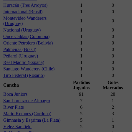
Huracán (Tres Arroyos)
1
0
Internacional (Brasil)
1
0
Montevideo Wanderers
1
0
(Uruguay)
Nacional (Uruguay)
1
0
Once Caldas (Colombia)
1
0
Oriente Petrolero (Bolivia)
1
0
Palmeiras (Brasil)
1
0
Peñarol (Uruguay)
1
0
Real Madrid (España)
1
0
Santiago Wanderers (Chile)
1
0
Tiro Federal (Rosario)
1
0
Partidos
Goles
Cancha
Jugados
Marcados
Boca Juniors
91
28
San Lorenzo de Almagro
7
1
River Plate
6
2
Mario Kempes (Córdoba)
5
3
Gimnasia y Esgrima (La Plata)
5
1
Vélez Sársfield
5
0