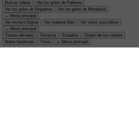
Buscar videos
Ver los goles de Palermo
Ver los goles de Riquelme
Ver los goles de Maradona
← Menú principal
Ver Archivo Digital
Ver material libre
Ver cómo suscribirse
← Menú principal
Títulos oficiales
Técnicos
Estadios
Origen de los colores
Notas históricas
Trivia
← Menú principal