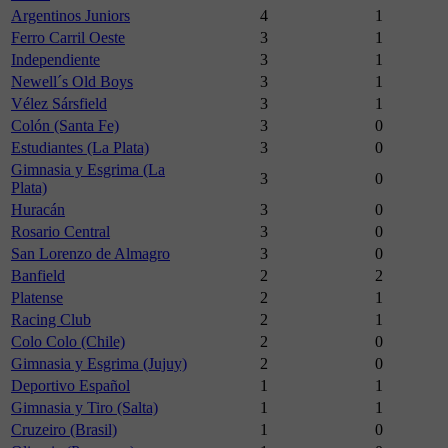
Argentinos Juniors
4
1
Ferro Carril Oeste
3
1
Independiente
3
1
Newell´s Old Boys
3
1
Vélez Sársfield
3
1
Colón (Santa Fe)
3
0
Estudiantes (La Plata)
3
0
Gimnasia y Esgrima (La
3
0
Plata)
Huracán
3
0
Rosario Central
3
0
San Lorenzo de Almagro
3
0
Banfield
2
2
Platense
2
1
Racing Club
2
1
Colo Colo (Chile)
2
0
Gimnasia y Esgrima (Jujuy)
2
0
Deportivo Español
1
1
Gimnasia y Tiro (Salta)
1
1
Cruzeiro (Brasil)
1
0