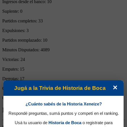
Ingresos desde el banco:
10
Suplente:
0
Partidos completos:
33
Expulsiones:
3
Partidos reemplazado:
10
Minutos Disputados:
4089
Victorias:
24
Empates:
15
Derrotas:
17
×
Jugá a la Trivia de Historia de Boca
Goles de Boca:
85
Goles rivales:
72
¿Cuánto sabés de la Historia Xeneize?
Biografía de Claudio Paul Caniggia
Respondé preguntas, sumá puntos y competí en el ranking.
Usá tu usuario de
Historia de Boca
o registrate para