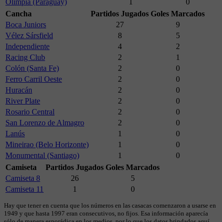
Olimpia (Paraguay)
1
0
Cancha
Partidos Jugados
Goles Marcados
Boca Juniors
27
9
Vélez Sársfield
8
5
Independiente
4
2
Racing Club
2
1
Colón (Santa Fe)
2
0
Ferro Carril Oeste
2
0
Huracán
2
0
River Plate
2
0
Rosario Central
2
0
San Lorenzo de Almagro
2
0
Lanús
1
0
Mineirao (Belo Horizonte)
1
0
Monumental (Santiago)
1
0
Camiseta
Partidos Jugados
Goles Marcados
Camiseta 8
26
5
Camiseta 11
1
0
Hay que tener en cuenta que los números en las casacas comenzaron a usarse en
1949 y que hasta 1997 eran consecutivos, no fijos. Esa información aparecía
sólo de manera esporádica en los medios, por lo que los datos brindados aquí