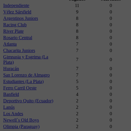
Independiente
11
0
Vélez Sársfield
9
0
Argentinos Juniors
8
0
Racing Club
8
0
River Plate
8
0
Rosario Central
8
0
Atlanta
7
0
Chacarita Juniors
7
0
Gimnasia y Esgrima (La
7
0
Plata)
Huracán
7
0
San Lorenzo de Almagro
7
0
Estudiantes (La Plata)
5
0
Ferro Carril Oeste
5
0
Banfield
4
0
Deportivo Quito (Ecuador)
2
0
Lanús
2
0
Los Andes
2
0
Newell´s Old Boys
2
0
Olimpia (Paraguay)
2
0