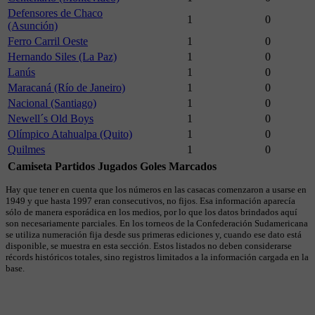
Defensores de Chaco
1
0
(Asunción)
Ferro Carril Oeste
1
0
Hernando Siles (La Paz)
1
0
Lanús
1
0
Maracaná (Río de Janeiro)
1
0
Nacional (Santiago)
1
0
Newell´s Old Boys
1
0
Olímpico Atahualpa (Quito)
1
0
Quilmes
1
0
Camiseta
Partidos Jugados
Goles Marcados
Hay que tener en cuenta que los números en las casacas comenzaron a usarse en
1949 y que hasta 1997 eran consecutivos, no fijos. Esa información aparecía
sólo de manera esporádica en los medios, por lo que los datos brindados aquí
son necesariamente parciales. En los torneos de la Confederación Sudamericana
se utiliza numeración fija desde sus primeras ediciones y, cuando ese dato está
disponible, se muestra en esta sección. Estos listados no deben considerarse
récords históricos totales, sino registros limitados a la información cargada en la
base.