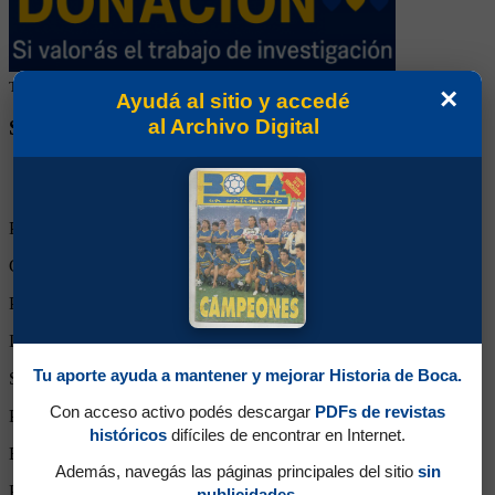
Tu colaboración ayuda a mantener este archivo histórico en línea
×
Ayudá al sitio y accedé
al Archivo Digital
SEGUINOS EN REDES SOCIALES
Partidos Jugados:
120
Goles Convertidos:
0 (0.00)
Partidos de titular:
120
Ingresos desde el banco:
0
Tu aporte ayuda a mantener y mejorar Historia de Boca.
Suplente:
0
Con acceso activo podés descargar
PDFs de revistas
Partidos completos:
117
históricos
difíciles de encontrar en Internet.
Expulsiones:
2
Además, navegás las páginas principales del sitio
sin
Partidos reemplazado:
0
publicidades.