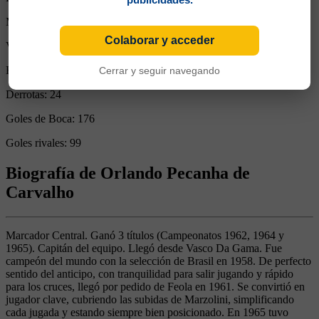
Minutos Disputados:
10747
Colaborar y acceder
Victorias:
66
Empates:
30
Cerrar y seguir navegando
Derrotas:
24
Goles de Boca:
176
Goles rivales:
99
Biografía de Orlando Pecanha de
Carvalho
Marcador Central. Ganó 3 títulos (Campeonatos 1962, 1964 y
1965). Capitán del equipo. Llegó desde Vasco Da Gama. Fue
campeón del mundo con la selección de Brasil en 1958. De perfecto
sentido del anticipo, con tranquilidad para salir jugando y rápido
para los cruces, llegó por pedido de Feola en 1961. Se convirtió en
jugador clave, cubriendo las subidas de Marzolini, simplificando
cada jugada y estando siempre bien posicionado. En 1965 tuvo