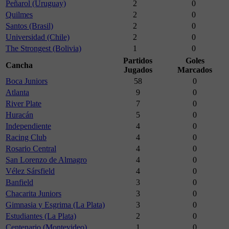
Peñarol (Uruguay)
2
0
Quilmes
2
0
Santos (Brasil)
2
0
Universidad (Chile)
2
0
The Strongest (Bolivia)
1
0
Partidos
Goles
Cancha
Jugados
Marcados
Boca Juniors
58
0
Atlanta
9
0
River Plate
7
0
Huracán
5
0
Independiente
4
0
Racing Club
4
0
Rosario Central
4
0
San Lorenzo de Almagro
4
0
Vélez Sársfield
4
0
Banfield
3
0
Chacarita Juniors
3
0
Gimnasia y Esgrima (La Plata)
3
0
Estudiantes (La Plata)
2
0
Centenario (Montevideo)
1
0