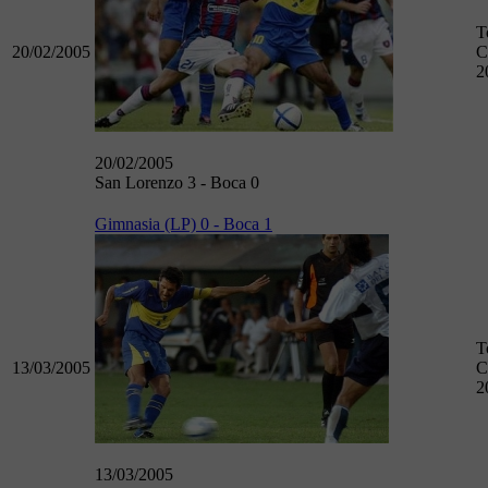
T
20/02/2005
C
2
20/02/2005
San Lorenzo 3 - Boca 0
Gimnasia (LP) 0 - Boca 1
T
13/03/2005
C
2
13/03/2005