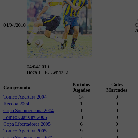
T
04/04/2010
C
2
04/04/2010
Boca 1 - R. Central 2
Partidos
Goles
Campeonato
Jugados
Marcados
Torneo Apertura 2004
14
0
Recopa 2004
1
0
Copa Sudamericana 2004
1
0
Torneo Clausura 2005
11
0
Copa Libertadores 2005
6
0
Torneo Apertura 2005
9
0
Copa Sudamericana 2005
2
0