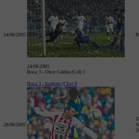
24/08/2005
R
24/08/2005
Boca 3 - Once Caldas (Col) 1
Boca 3 - Instituto (Cba) 0
T
28/08/2005
A
2