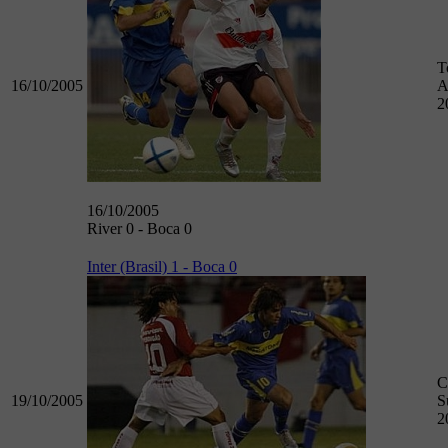
T
16/10/2005
A
2
16/10/2005
River 0 - Boca 0
Inter (Brasil) 1 - Boca 0
C
19/10/2005
S
2