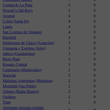
Ciudad de La Plata
5
0
Newell´s Old Boys
5
0
Arsenal
4
0
Colón (Santa Fe)
4
0
Lanús
4
0
San Lorenzo de Almagro
4
0
Banfield
3
0
Defensores de Chaco (Asunción)
3
0
Gimnasia y Esgrima (Jujuy)
3
0
Jalisco (Guadalajara)
3
0
River Plate
3
0
Rosario Central
3
0
Centenario (Montevideo)
2
0
Huracán
2
0
Malvinas Argentinas (Mendoza)
2
0
Morumbí (San Pablo)
2
0
Olimpo (Bahía Blanca)
2
0
Quilmes
2
0
Tigre
2
0
Alejandro Serrano Aguilar
1
0