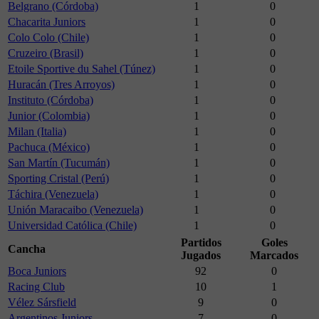
Belgrano (Córdoba)
1
0
Chacarita Juniors
1
0
Colo Colo (Chile)
1
0
Cruzeiro (Brasil)
1
0
Etoile Sportive du Sahel (Túnez)
1
0
Huracán (Tres Arroyos)
1
0
Instituto (Córdoba)
1
0
Junior (Colombia)
1
0
Milan (Italia)
1
0
Pachuca (México)
1
0
San Martín (Tucumán)
1
0
Sporting Cristal (Perú)
1
0
Táchira (Venezuela)
1
0
Unión Maracaibo (Venezuela)
1
0
Universidad Católica (Chile)
1
0
Partidos
Goles
Cancha
Jugados
Marcados
Boca Juniors
92
0
Racing Club
10
1
Vélez Sársfield
9
0
Argentinos Juniors
7
0