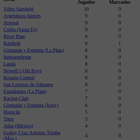
Jugados
Marcados
Vélez Sársfield
10
0
Argentinos Juniors
9
0
Arsenal
9
0
Colón (Santa Fe)
9
0
River Plate
9
0
Banfield
8
1
Gimnasia y Esgrima (La Plata)
8
0
Independiente
8
0
Lanús
8
0
Newell´s Old Boys
8
0
Rosario Central
8
0
San Lorenzo de Almagro
8
0
Estudiantes (La Plata)
7
0
Racing Club
7
0
Gimnasia y Esgrima (Jujuy)
6
0
Huracán
5
0
Tigre
5
0
Atlas (México)
4
0
Godoy Cruz Antonio Tomba
4
0
(Mza.)