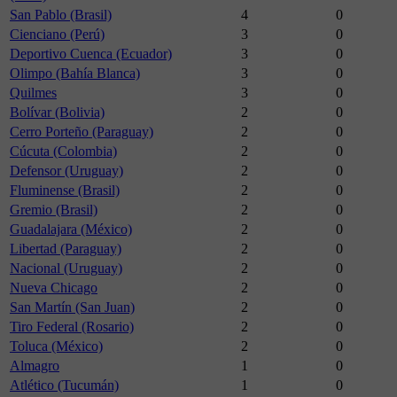
San Pablo (Brasil)
4
0
Cienciano (Perú)
3
0
Deportivo Cuenca (Ecuador)
3
0
Olimpo (Bahía Blanca)
3
0
Quilmes
3
0
Bolívar (Bolivia)
2
0
Cerro Porteño (Paraguay)
2
0
Cúcuta (Colombia)
2
0
Defensor (Uruguay)
2
0
Fluminense (Brasil)
2
0
Gremio (Brasil)
2
0
Guadalajara (México)
2
0
Libertad (Paraguay)
2
0
Nacional (Uruguay)
2
0
Nueva Chicago
2
0
San Martín (San Juan)
2
0
Tiro Federal (Rosario)
2
0
Toluca (México)
2
0
Almagro
1
0
Atlético (Tucumán)
1
0