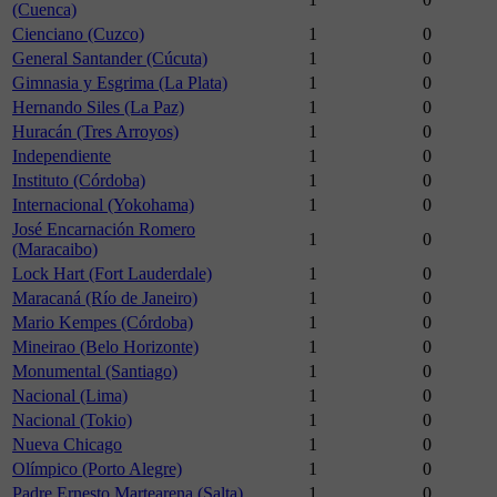
(Cuenca)
Cienciano (Cuzco)
1
0
General Santander (Cúcuta)
1
0
Gimnasia y Esgrima (La Plata)
1
0
Hernando Siles (La Paz)
1
0
Huracán (Tres Arroyos)
1
0
Independiente
1
0
Instituto (Córdoba)
1
0
Internacional (Yokohama)
1
0
José Encarnación Romero
1
0
(Maracaibo)
Lock Hart (Fort Lauderdale)
1
0
Maracaná (Río de Janeiro)
1
0
Mario Kempes (Córdoba)
1
0
Mineirao (Belo Horizonte)
1
0
Monumental (Santiago)
1
0
Nacional (Lima)
1
0
Nacional (Tokio)
1
0
Nueva Chicago
1
0
Olímpico (Porto Alegre)
1
0
Padre Ernesto Martearena (Salta)
1
0