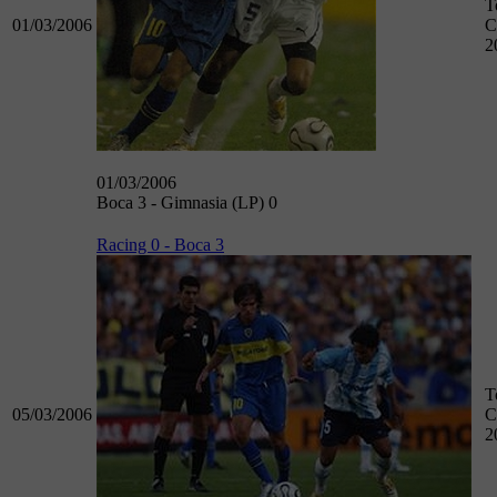
T
01/03/2006
C
2
01/03/2006
Boca 3 - Gimnasia (LP) 0
Racing 0 - Boca 3
T
05/03/2006
C
2