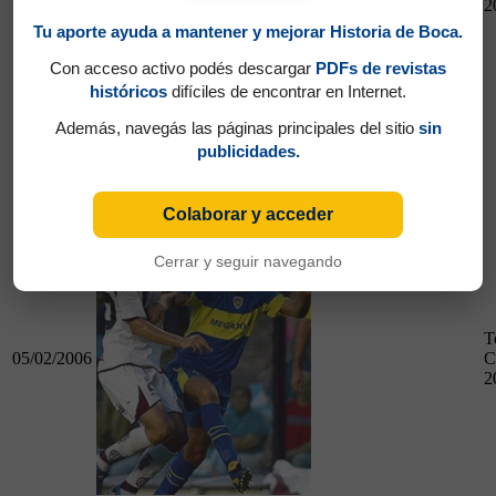
2
Tu aporte ayuda a mantener y mejorar Historia de Boca.
Con acceso activo podés descargar
PDFs de revistas
01/02/2006
históricos
difíciles de encontrar en Internet.
R. Central 1 - Boca 2
Además, navegás las páginas principales del sitio
sin
publicidades.
Boca 3 - Lanús 0
Colaborar y acceder
Cerrar y seguir navegando
T
05/02/2006
C
2