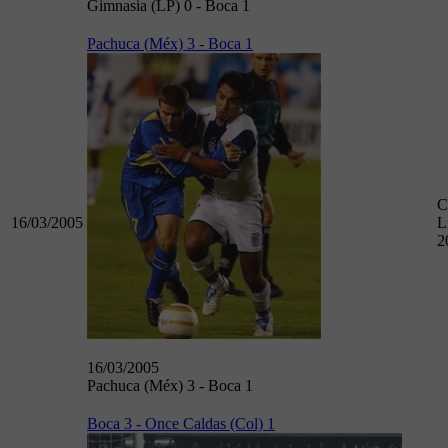
Gimnasia (LP) 0 - Boca 1
Pachuca (Méx) 3 - Boca 1
C
16/03/2005
L
2
16/03/2005
Pachuca (Méx) 3 - Boca 1
Boca 3 - Once Caldas (Col) 1