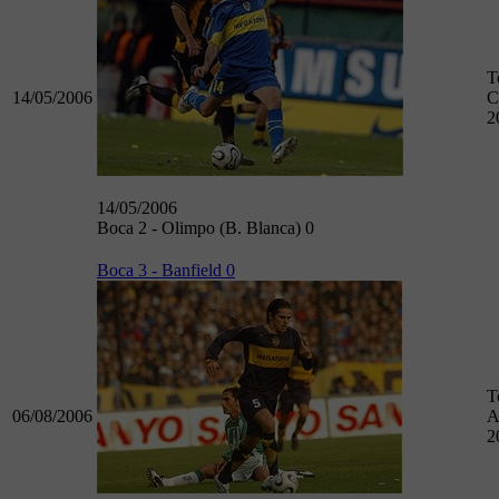
T
14/05/2006
C
2
14/05/2006
Boca 2 - Olimpo (B. Blanca) 0
Boca 3 - Banfield 0
T
06/08/2006
A
2