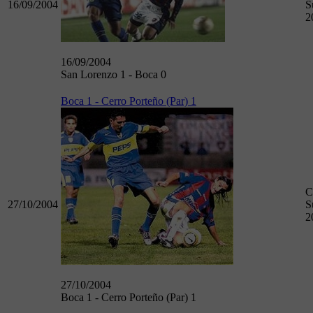
16/09/2004
S
2
16/09/2004
San Lorenzo 1 - Boca 0
Boca 1 - Cerro Porteño (Par) 1
C
27/10/2004
S
2
27/10/2004
Boca 1 - Cerro Porteño (Par) 1