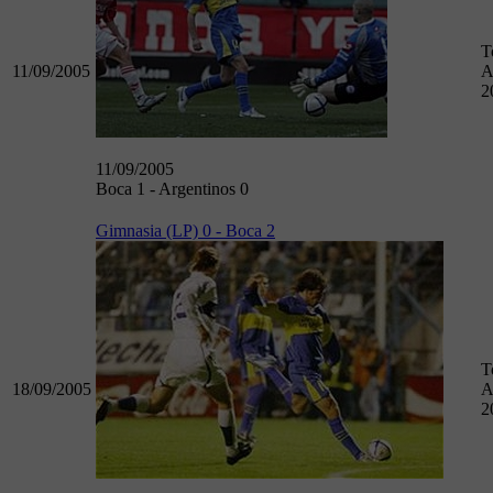
T
11/09/2005
A
2
11/09/2005
Boca 1 - Argentinos 0
Gimnasia (LP) 0 - Boca 2
T
18/09/2005
A
2