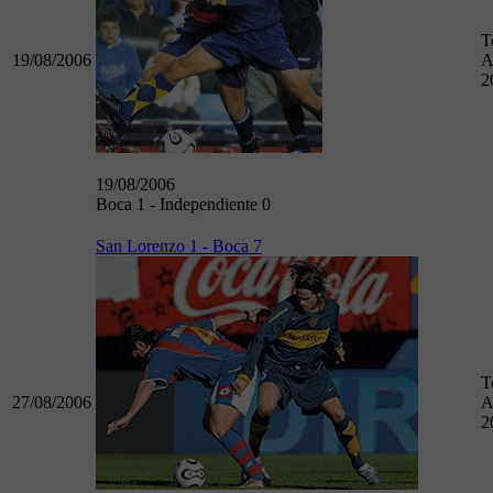
T
19/08/2006
A
2
19/08/2006
Boca 1 - Independiente 0
San Lorenzo 1 - Boca 7
T
27/08/2006
A
2