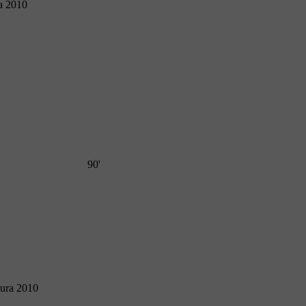
ra 2010
90'
sura 2010