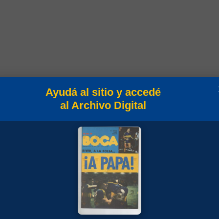
Ayudá al sitio y accedé
al Archivo Digital