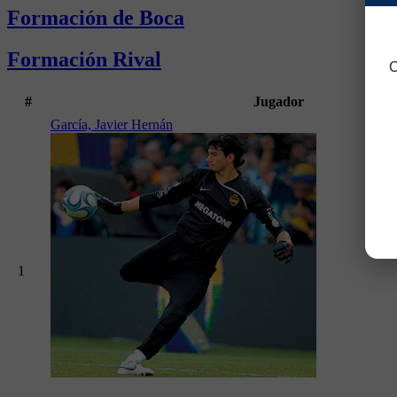
Formación de Boca
Formación Rival
C
#
Jugador
García, Javier Hernán
1