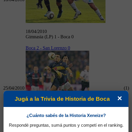
18/04/2010
Gimnasia (LP) 1 - Boca 0
Boca 2 - San Lorenzo 0
25/04/2010
(1)
×
Jugá a la Trivia de Historia de Boca
¿Cuánto sabés de la Historia Xeneize?
25/04/2010
Boca 2 - San Lorenzo 0
Respondé preguntas, sumá puntos y competí en el ranking.