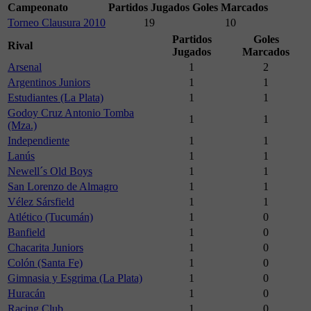
Campeonato
Partidos Jugados
Goles Marcados
Torneo Clausura 2010
19
10
Partidos
Goles
Rival
Jugados
Marcados
Arsenal
1
2
Argentinos Juniors
1
1
Estudiantes (La Plata)
1
1
Godoy Cruz Antonio Tomba
1
1
(Mza.)
Independiente
1
1
Lanús
1
1
Newell´s Old Boys
1
1
San Lorenzo de Almagro
1
1
Vélez Sársfield
1
1
Atlético (Tucumán)
1
0
Banfield
1
0
Chacarita Juniors
1
0
Colón (Santa Fe)
1
0
Gimnasia y Esgrima (La Plata)
1
0
Huracán
1
0
Racing Club
1
0