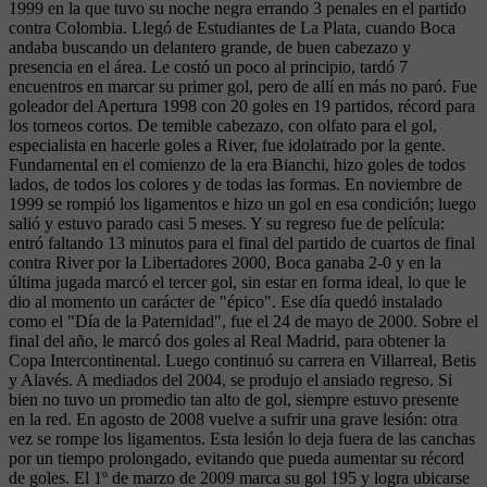
1999 en la que tuvo su noche negra errando 3 penales en el partido
contra Colombia. Llegó de Estudiantes de La Plata, cuando Boca
andaba buscando un delantero grande, de buen cabezazo y
presencia en el área. Le costó un poco al principio, tardó 7
encuentros en marcar su primer gol, pero de allí en más no paró. Fue
goleador del Apertura 1998 con 20 goles en 19 partidos, récord para
los torneos cortos. De temible cabezazo, con olfato para el gol,
especialista en hacerle goles a River, fue idolatrado por la gente.
Fundamental en el comienzo de la era Bianchi, hizo goles de todos
lados, de todos los colores y de todas las formas. En noviembre de
1999 se rompió los ligamentos e hizo un gol en esa condición; luego
salió y estuvo parado casi 5 meses. Y su regreso fue de película:
entró faltando 13 minutos para el final del partido de cuartos de final
contra River por la Libertadores 2000, Boca ganaba 2-0 y en la
última jugada marcó el tercer gol, sin estar en forma ideal, lo que le
dio al momento un carácter de "épico". Ese día quedó instalado
como el "Día de la Paternidad", fue el 24 de mayo de 2000. Sobre el
final del año, le marcó dos goles al Real Madrid, para obtener la
Copa Intercontinental. Luego continuó su carrera en Villarreal, Betis
y Alavés. A mediados del 2004, se produjo el ansiado regreso. Si
bien no tuvo un promedio tan alto de gol, siempre estuvo presente
en la red. En agosto de 2008 vuelve a sufrir una grave lesión: otra
vez se rompe los ligamentos. Esta lesión lo deja fuera de las canchas
por un tiempo prolongado, evitando que pueda aumentar su récord
de goles. El 1º de marzo de 2009 marca su gol 195 y logra ubicarse