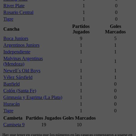
River Plate
1
0
Rosario Central
1
0
Tigre
1
0
Partidos
Goles
Cancha
Jugados
Marcados
Boca Juniors
9
5
Argentinos Juniors
1
1
Independiente
1
1
Malvinas Argentinas
1
1
(Mendoza)
Newell´s Old Boys
1
1
Vélez Sársfield
1
1
Banfield
1
0
Colón (Santa Fe)
1
0
Gimnasia y Esgrima (La Plata)
1
0
Huracán
1
0
Tigre
1
0
Camiseta
Partidos Jugados
Goles Marcados
Camiseta 9
19
10
Hay que tener en cuenta que los números en las casacas comenzaron a usarse en