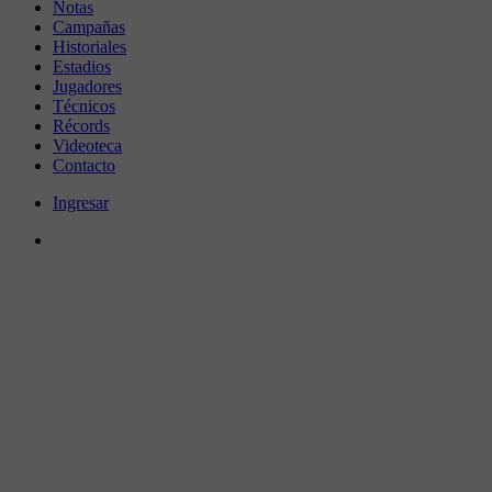
Notas
Campañas
Historiales
Estadios
Jugadores
Técnicos
Récords
Videoteca
Contacto
Ingresar