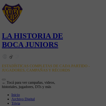
LA HISTORIA DE
BOCA JUNIORS
ESTADÍSTICAS COMPLETAS DE CADA PARTIDO -
JUGADORES, CAMPAÑAS Y RÉCORDS
← Tocá para ver campañas, videos,
historiales, jugadores, DTs y más
Inicio
Archivo Digital
Trivia