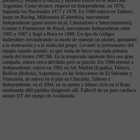
partidos) y Mónaco (Francia) y también estuvo en la Selección
Argentina. Como técnico, empezó en Independiente, en 1976,
logrando los Nacionales 1977 y 1978. En 1980 estuvo en Talleres,
luego en Racing, Millonarios (Colombia), nuevamente
Independiente (ganó torneo local, Libertadores e Intercontinental),
Gremio y Fluminense de Brasil, nuevamente Independiente entre
1985 y 1987 y llegó a Boca en 1988. Un tipo de códigos
inalterables reivindicando su modo de manejar un plantel, apostando
a la motivación y a la unión del grupo. Levantó la performance del
equipo cuando asumió, ya que venía de hacer una mala primera
rueda del torneo 1987/88. En la temporada siguiente hizo una gran
campaña, estuvo cerca del título pero se pinchó. En 1990 retornó a
Independiente, estuvo en 1992 en Atl. Madrid (España), Talleres,
Bolívar (Bolivia), Argentinos, en las Selecciones de El Salvador y
Venezuela, de nuevo en el país en Chacarita, Talleres e
Independiente, en el 2004, en su quinto y último ciclo en el Rojo,
totalizando 460 partidos dirigiendo allí. Falleció de un paro cardíaco
siendo DT del equipo de Avellaneda.