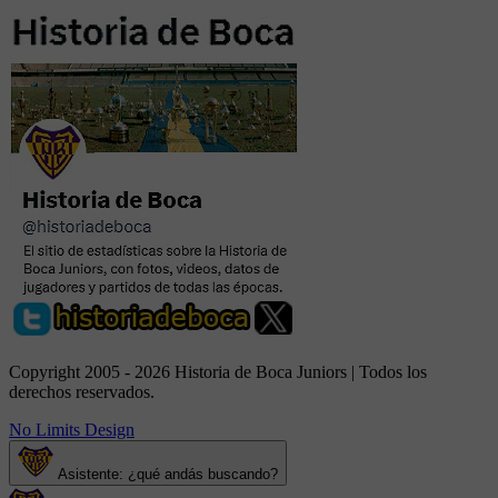
Copyright 2005 - 2026 Historia de Boca Juniors | Todos los
derechos reservados.
No Limits Design
Asistente: ¿qué andás buscando?