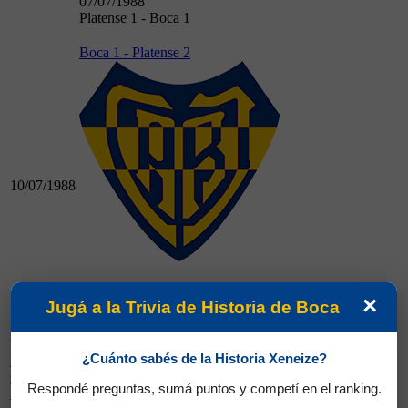
07/07/1988
Platense 1 - Boca 1
Boca 1 - Platense 2
10/07/1988
10/07/1988
×
Boca 1 - Platense 2
Jugá a la Trivia de Historia de Boca
Campeonato
Partidos
Ganados
Empatados
Perdidos
GF.
GC.
¿Cuánto sabés de la Historia Xeneize?
Liguilla
Clasificación
9
5
3
1
19
10
Respondé preguntas, sumá puntos y competí en el ranking.
1987/88