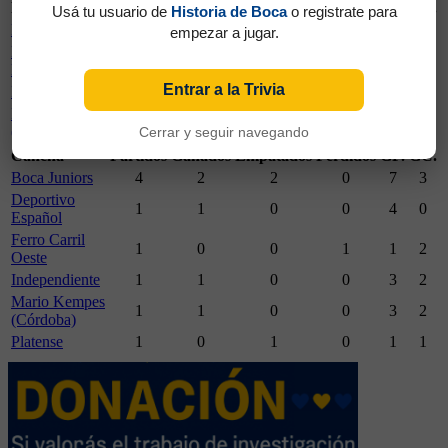
Rival
Partidos
Ganados
Empatados
Perdidos
GF.
GC.
Usá tu usuario de
Historia de Boca
o registrate para
Platense
3
0
2
1
2
3
empezar a jugar.
Deportivo
2
1
1
0
5
1
Español
Entrar a la Trivia
Independiente
2
2
0
0
5
2
Instituto
2
2
0
0
7
4
(Córdoba)
Cerrar y seguir navegando
Cancha
Partidos
Ganados
Empatados
Perdidos
GF.
GC.
Boca Juniors
4
2
2
0
7
3
Deportivo
1
1
0
0
4
0
Español
Ferro Carril
1
0
0
1
1
2
Oeste
Independiente
1
1
0
0
3
2
Mario Kempes
1
1
0
0
3
2
(Córdoba)
Platense
1
0
1
0
1
1