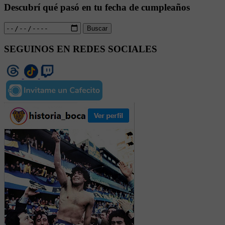
Descubrí qué pasó en tu fecha de cumpleaños
Buscar
SEGUINOS EN REDES SOCIALES