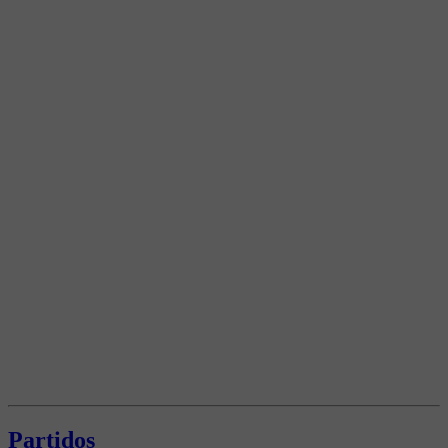
Partidos