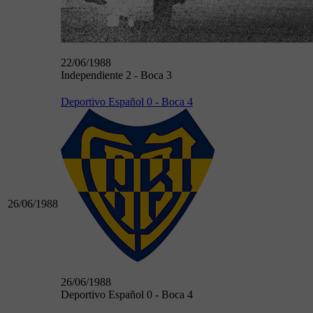
22/06/1988
Independiente 2 - Boca 3
Deportivo Español 0 - Boca 4
26/06/1988
26/06/1988
Deportivo Español 0 - Boca 4