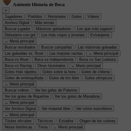
Asistente Historia de Boca
×
Jugadores
Partidos
Historiales
Goles
Videos
Archivo Digital
Más temas
Buscar jugador
Máximos goleadores
Los que más jugaron
Debutaron con gol
Los más viejos y jóvenes
Extranjeros
← Menú principal
Buscar resultados
Buscar campañas
Las máximas goleadas
Las goleadas vs. River
Las mejores rachas
← Menú principal
Boca vs River
Boca vs Independiente
Boca vs San Lorenzo
Boca vs Racing
Otros historiales
← Menú principal
Goles más rápidos
Goles sobre la hora
Goles de chilena
Goles de emboquillada
Goles de tiro libre
Goles olímpicos
← Menú principal
Buscar videos
Ver los goles de Palermo
Ver los goles de Riquelme
Ver los goles de Maradona
← Menú principal
Ver Archivo Digital
Ver material libre
Ver cómo suscribirse
← Menú principal
Títulos oficiales
Técnicos
Estadios
Origen de los colores
Notas históricas
Trivia
← Menú principal