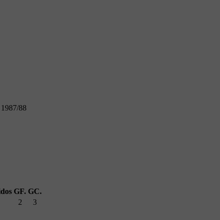
n 1987/88
idos
GF.
GC.
2
3