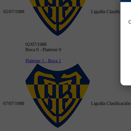
02/07/1988
Liguilla Clasificació
C
02/07/1988
Boca 0 - Platense 0
Platense 1 - Boca 1
07/07/1988
Liguilla Clasificació