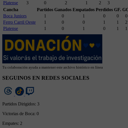
Platense
3
0
2
1
2
3
Cancha
Partidos
Ganados
Empatados
Perdidos
GF.
GC
Boca Juniors
1
0
1
0
0
0
Ferro Carril Oeste
1
0
0
1
1
2
Platense
1
0
1
0
1
1
Tu colaboración ayuda a mantener este archivo histórico en línea
SEGUINOS EN REDES SOCIALES
Partidos Dirigidos:
3
Victorias de Boca:
0
Empates:
2