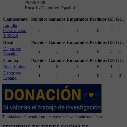
29/06/1988
Boca 1 - Deportivo Español 1
Campeonato
Partidos
Ganados
Empatados
Perdidos
GF.
GC.
Liguilla
Clasificación
2
1
1
0
5
1
1987/88
Rival
Partidos
Ganados
Empatados
Perdidos
GF.
GC.
Deportivo
2
1
1
0
5
1
Español
Cancha
Partidos
Ganados
Empatados
Perdidos
GF.
GC.
Boca Juniors
1
0
1
0
1
1
Deportivo
1
1
0
0
4
0
Español
Tu colaboración ayuda a mantener este archivo histórico en línea