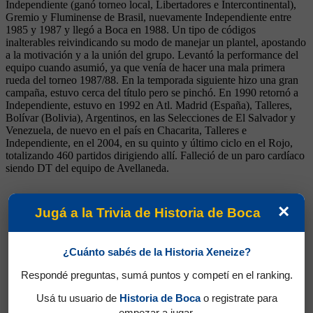
Independiente (ganó torneo local, Libertadores e Intercontinental),
Gremio y Fluminense de Brasil, nuevamente Independiente entre
1985 y 1987 y llegó a Boca en 1988. Un tipo de códigos
inalterables reivindicando su modo de manejar un plantel, apostando
a la motivación y a la unión del grupo. Levantó la performance del
equipo cuando asumió, ya que venía de hacer una mala primera
rueda del torneo 1987/88. En la temporada siguiente hizo una gran
campaña, estuvo cerca del título pero se pinchó. En 1990 retornó a
Independiente, estuvo en 1992 en Atl. Madrid (España), Talleres,
Bolívar (Bolivia), Argentinos, en las Selecciones de El Salvador y
Venezuela, de nuevo en el país en Chacarita, Talleres e
Independiente, en el 2004, en su quinto y último ciclo en el Rojo,
totalizando 460 partidos dirigiendo allí. Falleció de un paro cardíaco
siendo DT del equipo de Avellaneda.
×
Jugá a la Trivia de Historia de Boca
¿Cuánto sabés de la Historia Xeneize?
Respondé preguntas, sumá puntos y competí en el ranking.
Usá tu usuario de
Historia de Boca
o registrate para
empezar a jugar.