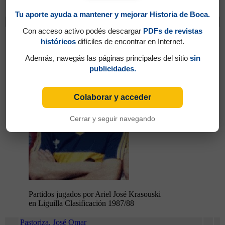
en Liguilla Clasificación 1987/88
Tu aporte ayuda a mantener y mejorar Historia de Boca.
Cambios
Con acceso activo podés descargar
PDFs de revistas
Krasouski, Ariel José
históricos
difíciles de encontrar en Internet.
Además, navegás las páginas principales del sitio
sin
publicidades.
Colaborar y acceder
Cerrar y seguir navegando
Partidos jugados por Ariel José Krasouski
en Liguilla Clasificación 1987/88
Pastoriza, José Omar