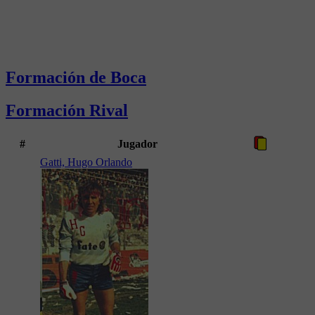
Formación de Boca
Formación Rival
#
Jugador
Gatti, Hugo Orlando