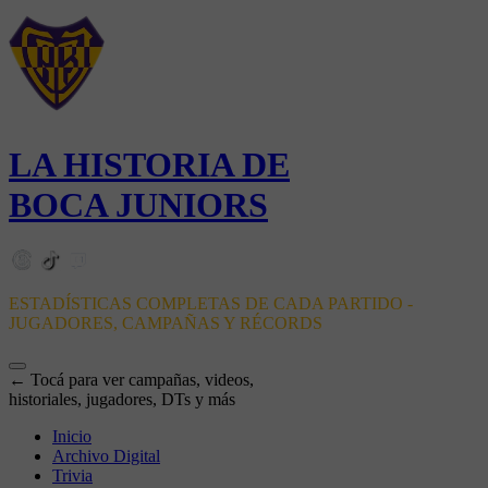
LA HISTORIA DE
BOCA JUNIORS
ESTADÍSTICAS COMPLETAS DE CADA PARTIDO -
JUGADORES, CAMPAÑAS Y RÉCORDS
← Tocá para ver campañas, videos,
historiales, jugadores, DTs y más
Inicio
Archivo Digital
Trivia