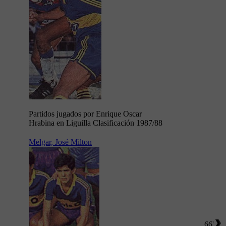
Partidos jugados por Enrique Oscar
Hrabina en Liguilla Clasificación 1987/88
Melgar, José Milton
66'