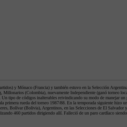
partidos) y Mónaco (Francia) y también estuvo en la Selección Argenti
, Millonarios (Colombia), nuevamente Independiente (ganó torneo local,
n tipo de códigos inalterables reivindicando su modo de manejar un pl
a primera rueda del torneo 1987/88. En la temporada siguiente hizo un
res, Bolívar (Bolivia), Argentinos, en las Selecciones de El Salvador y
alizando 460 partidos dirigiendo allí. Falleció de un paro cardíaco sien