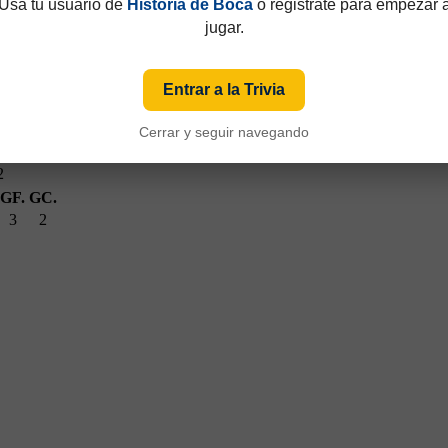
Usá tu usuario de
Historia de Boca
o registrate para empezar 
jugar.
Entrar a la Trivia
idos
GF.
GC.
3
2
Cerrar y seguir navegando
C.
2
GF.
GC.
3
2