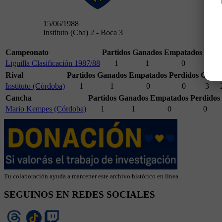
15/06/1988
Instituto (Cba) 2 - Boca 3
Campeonato
Partidos
Ganados
Empatados
Perd
Liguilla Clasificación 1987/88
1
1
0
0
Rival
Partidos
Ganados
Empatados
Perdidos
GF.
G
Instituto (Córdoba)
1
1
0
0
3
Cancha
Partidos
Ganados
Empatados
Perdidos
Mario Kempes (Córdoba)
1
1
0
0
Tu colaboración ayuda a mantener este archivo histórico en línea
SEGUINOS EN REDES SOCIALES