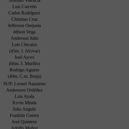
Antonio Valencia
Luis Caicedo
Carlos Rodríguez
Christian Cruz
Jefferson Orejuela
édison Vega
Anderson Julio
Luis Chicaiza
(45m. J. Alcivar)
José Ayovi
(66m. J. Murillo)
Rodrigo Aguirre
(40m. C.m. Borja)
SUP: Leonel Nazareno
Andersson Ordóñez
Luis Ayala
Kevin Minda
Julio Angulo
Franklin Guerra
José Quintero
Adolfo Muñoz