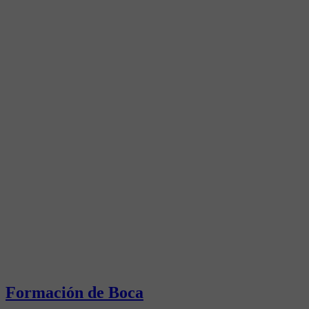
Formación de Boca