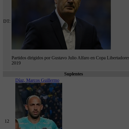
DT:
Partidos dirigidos por Gustavo Julio Alfaro en Copa Libertadore
2019
Suplentes
Díaz, Marcos Guillermo
12