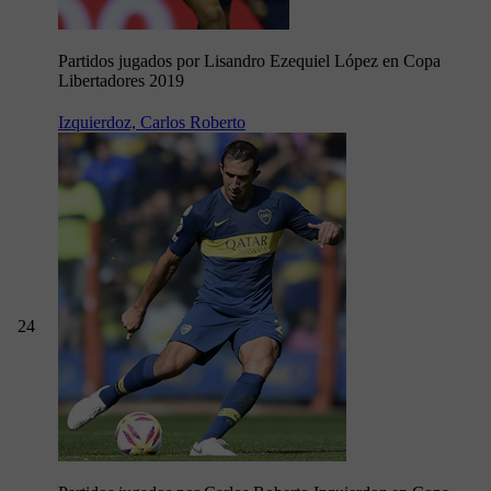
Partidos jugados por Lisandro Ezequiel López en Copa
Libertadores 2019
Izquierdoz, Carlos Roberto
24