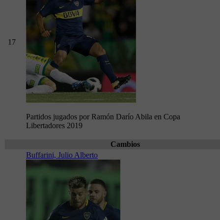
17
Partidos jugados por Ramón Darío Abila en Copa
Libertadores 2019
Cambios
Buffarini, Julio Alberto