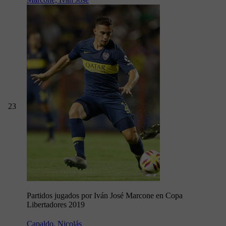
23
Partidos jugados por Iván José Marcone en Copa
Libertadores 2019
Capaldo, Nicolás