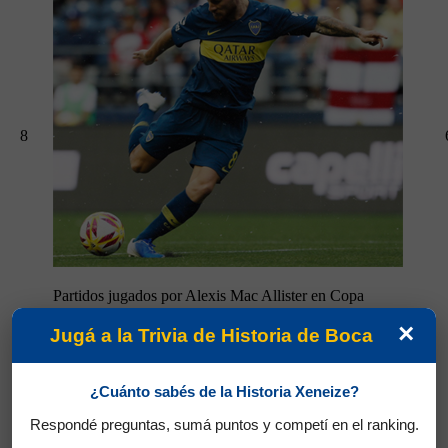
8
Partidos jugados por Alexis Mac Allister en Copa
Libertadores 2019
×
Jugá a la Trivia de Historia de Boca
Zárate, Mauro Matías
¿Cuánto sabés de la Historia Xeneize?
Respondé preguntas, sumá puntos y competí en el ranking.