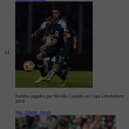
14
Partidos jugados por Nicolás Capaldo en Copa Libertadores
2019
Mac Allister, Alexis