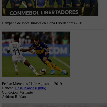
Campaña de Boca Juniors en Copa Libertadores 2019
Fecha:
Miércoles 21 de Agosto de 2019
Cancha:
Casa Blanca (Quito)
Condición:
Visitante
Arbitro:
Roldán