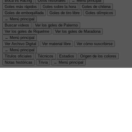
Boca vs Racing
Otros historiales
← Menú principal
Goles más rápidos
Goles sobre la hora
Goles de chilena
Goles de emboquillada
Goles de tiro libre
Goles olímpicos
← Menú principal
Buscar videos
Ver los goles de Palermo
Ver los goles de Riquelme
Ver los goles de Maradona
← Menú principal
Ver Archivo Digital
Ver material libre
Ver cómo suscribirse
← Menú principal
Títulos oficiales
Técnicos
Estadios
Origen de los colores
Notas históricas
Trivia
← Menú principal