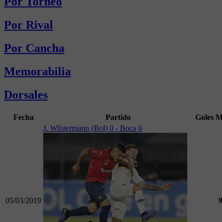
Por Torneo
Por Rival
Por Cancha
Memorabilia
Dorsales
Fecha
Partido
Goles
M
J. Wilstermann (Bol) 0 - Boca 0
05/03/2019