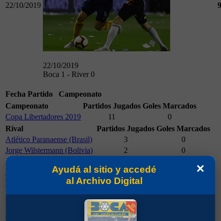
22/10/2019
22/10/2019
Boca 1 - River 0
Fecha
Partido
Campeonato
Campeonato
Partidos Jugados
Goles Marcados
Copa Libertadores 2019
11
0
Rival
Partidos Jugados
Goles Marcados
Atlético Paranaense (Brasil)
3
0
Jorge Wilstermann (Bolivia)
2
0
Liga Deportiva Universitaria
2
0
×
Ayudá al sitio y accedé
River Plate
2
0
al Archivo Digital
Tolima (Colombia)
2
0
Partidos
Cancha
Goles Marcados
Jugados
Boca Juniors
6
0