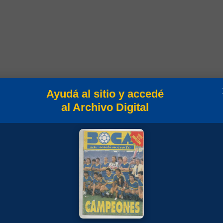
Ayudá al sitio y accedé
al Archivo Digital
Campeonato
Copa Libertadores 2019