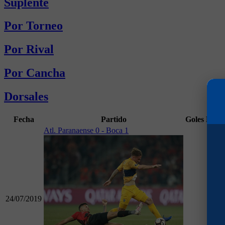
Suplente
Por Torneo
Por Rival
Por Cancha
Dorsales
Fecha
Partido
Goles
Min
Atl. Paranaense 0 - Boca 1
24/07/2019
90