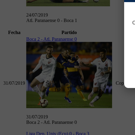
24/07/2019
Atl. Paranaense 0 - Boca 1
C
Fecha
Partido
Cam
Boca 2 - Atl. Paranaense 0
31/07/2019
Copa Libe
31/07/2019
Boca 2 - Atl. Paranaense 0
Liga Dep. Univ (Ecu) 0 - Boca 3