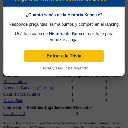
¿Cuánto sabés de la Historia Xeneize?
09/05/2019
Respondé preguntas, sumá puntos y competí en el ranking.
Boca 2 - Atl. Paranaense 1
Usá tu usuario de
Historia de Boca
o registrate para
Campeonato
Partidos Jugados
Goles Marcados
empezar a jugar.
Copa Libertadores 2019
5
0
Rival
Partidos Jugados
Goles Marcados
Entrar a la Trivia
Atlético Paranaense (Brasil)
2
0
Liga Deportiva Universitaria
2
0
Cerrar y seguir navegando
River Plate
1
0
Cancha
Partidos Jugados
Goles Marcados
Boca Juniors
2
0
Arena da Baixada (Curitiba)
1
0
Casa Blanca (Quito)
1
0
River Plate
1
0
Camiseta
Partidos Jugados
Goles Marcados
Camiseta 14
5
0
Hay que tener en cuenta que los números en las casacas comenzaron a usarse en
1949 y que hasta 1997 eran consecutivos, no fijos. Esa información aparecía