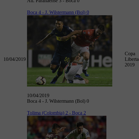
Atl. Paranaense 3 - Boca 0
Boca 4 - J. Wilstermann (Bol) 0
Copa
10/04/2019
Libert
2019
10/04/2019
Boca 4 - J. Wilstermann (Bol) 0
Tolima (Colombia) 2 - Boca 2