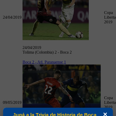
Copa
24/04/2019
Libert
2019
24/04/2019
Tolima (Colombia) 2 - Boca 2
Boca 2 - Atl. Paranaense 1
Copa
09/05/2019
Libert
2019
×
Jugá a la Trivia de Historia de Boca