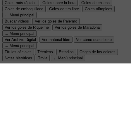
Goles más rápidos
Goles sobre la hora
Goles de chilena
Goles de emboquillada
Goles de tiro libre
Goles olímpicos
← Menú principal
Buscar videos
Ver los goles de Palermo
Ver los goles de Riquelme
Ver los goles de Maradona
← Menú principal
Ver Archivo Digital
Ver material libre
Ver cómo suscribirse
← Menú principal
Títulos oficiales
Técnicos
Estadios
Origen de los colores
Notas históricas
Trivia
← Menú principal