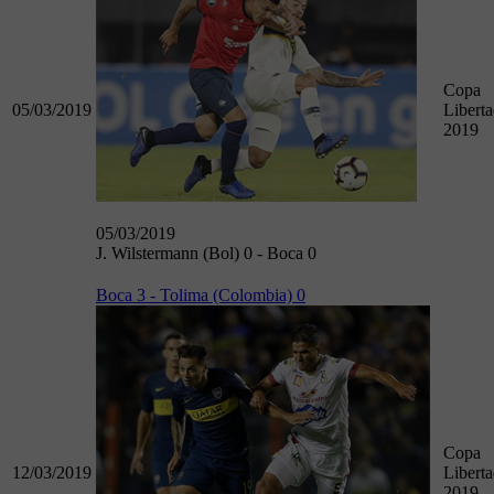
Copa
05/03/2019
Libert
2019
05/03/2019
J. Wilstermann (Bol) 0 - Boca 0
Boca 3 - Tolima (Colombia) 0
Copa
12/03/2019
Libert
2019