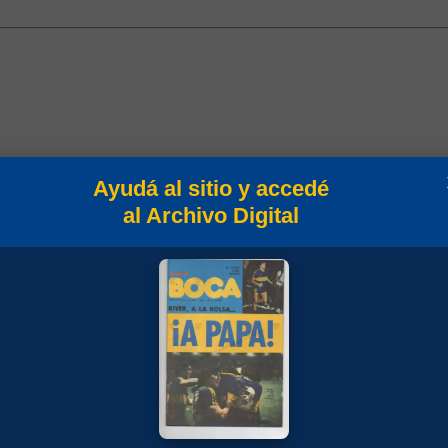
Ayudá al sitio y accedé
al Archivo Digital
in
Campeonato