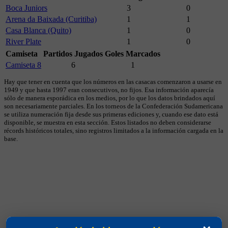
Boca Juniors
3
0
Arena da Baixada (Curitiba)
1
1
Casa Blanca (Quito)
1
0
River Plate
1
0
Camiseta
Partidos Jugados
Goles Marcados
Camiseta 8
6
1
Hay que tener en cuenta que los números en las casacas comenzaron a usarse en
1949 y que hasta 1997 eran consecutivos, no fijos. Esa información aparecía
sólo de manera esporádica en los medios, por lo que los datos brindados aquí
son necesariamente parciales. En los torneos de la Confederación Sudamericana
se utiliza numeración fija desde sus primeras ediciones y, cuando ese dato está
disponible, se muestra en esta sección. Estos listados no deben considerarse
récords históricos totales, sino registros limitados a la información cargada en la
base.