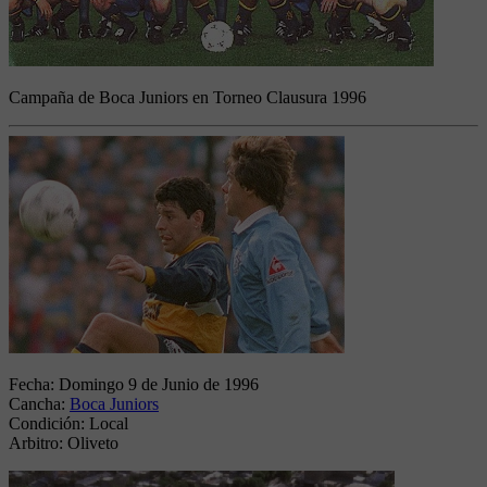
Campaña de Boca Juniors en Torneo Clausura 1996
Fecha:
Domingo 9 de Junio de 1996
Cancha:
Boca Juniors
Condición:
Local
Arbitro:
Oliveto