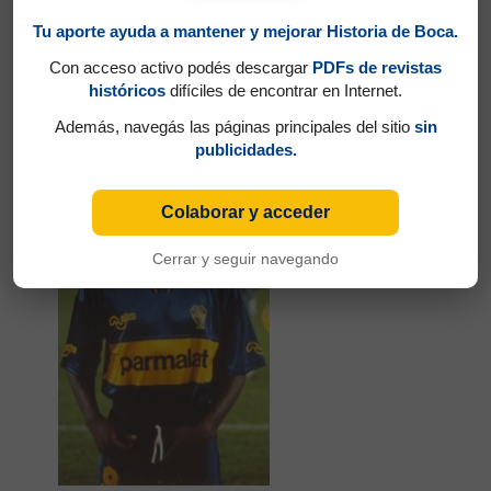
Tu aporte ayuda a mantener y mejorar Historia de Boca.
Con acceso activo podés descargar
PDFs de revistas
históricos
difíciles de encontrar en Internet.
Partidos jugados por Sergio Daniel Martínez en
Torneo Clausura 1996
Además, navegás las páginas principales del sitio
sin
publicidades.
Tchami, Alphonse Marie
Colaborar y acceder
Cerrar y seguir navegando