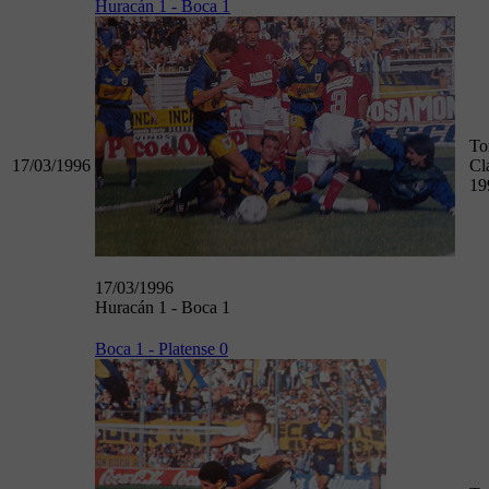
Huracán 1 - Boca 1
To
17/03/1996
Cl
19
17/03/1996
Huracán 1 - Boca 1
Boca 1 - Platense 0