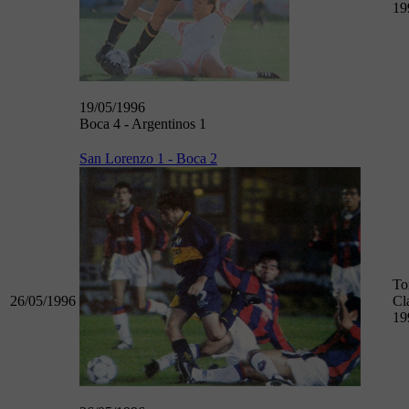
19
19/05/1996
Boca 4 - Argentinos 1
San Lorenzo 1 - Boca 2
To
26/05/1996
Cl
19