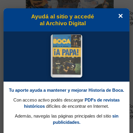
To
×
Ayudá al sitio y accedé
16/06/1996
Cl
al Archivo Digital
19
16/06/1996
Vélez 5 - Boca 1
R. Central 0 - Boca 1
Tu aporte ayuda a mantener y mejorar Historia de Boca.
Con acceso activo podés descargar
PDFs de revistas
históricos
difíciles de encontrar en Internet.
To
29/06/1996
Cl
Además, navegás las páginas principales del sitio
sin
19
publicidades.