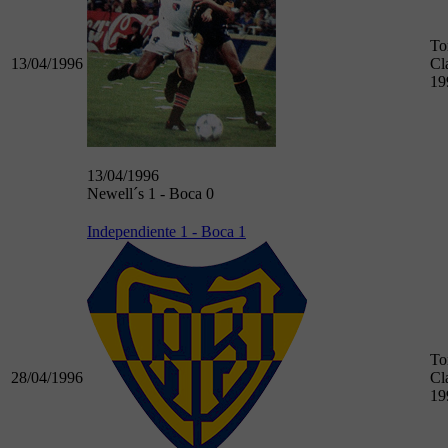
To
13/04/1996
Cl
19
13/04/1996
Newell´s 1 - Boca 0
Independiente 1 - Boca 1
To
28/04/1996
Cl
19