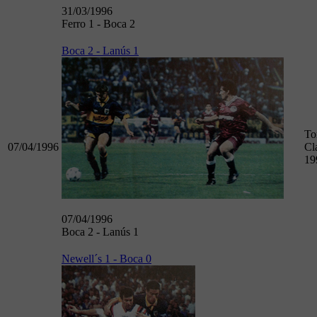
31/03/1996
Ferro 1 - Boca 2
Boca 2 - Lanús 1
To
07/04/1996
Cl
19
07/04/1996
Boca 2 - Lanús 1
Newell´s 1 - Boca 0