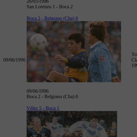
26/05/1996
San Lorenzo 1 - Boca 2
Boca 2 - Belgrano (Cba) 0
To
09/06/1996
Cl
19
09/06/1996
Boca 2 - Belgrano (Cba) 0
Vélez 5 - Boca 1