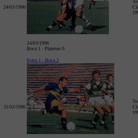
To
24/03/1996
Cl
19
24/03/1996
Boca 1 - Platense 0
Ferro 1 - Boca 2
To
31/03/1996
Cl
19