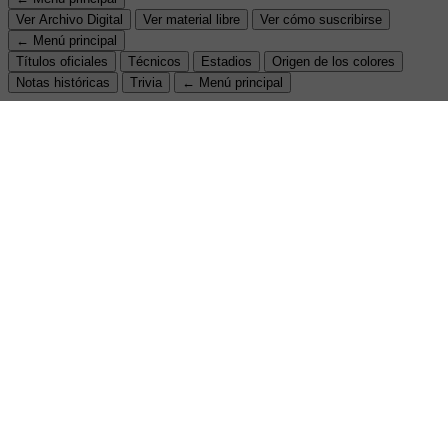
Ver Archivo Digital
Ver material libre
Ver cómo suscribirse
← Menú principal
Títulos oficiales
Técnicos
Estadios
Origen de los colores
Notas históricas
Trivia
← Menú principal