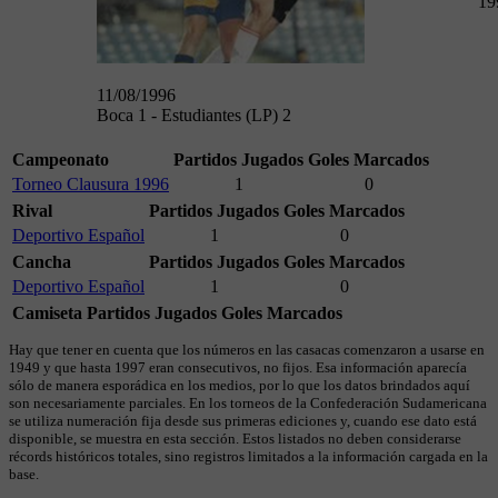
19
11/08/1996
Boca 1 - Estudiantes (LP) 2
Campeonato
Partidos Jugados
Goles Marcados
Torneo Clausura 1996
1
0
Rival
Partidos Jugados
Goles Marcados
Deportivo Español
1
0
Cancha
Partidos Jugados
Goles Marcados
Deportivo Español
1
0
Camiseta
Partidos Jugados
Goles Marcados
Hay que tener en cuenta que los números en las casacas comenzaron a usarse en
1949 y que hasta 1997 eran consecutivos, no fijos. Esa información aparecía
sólo de manera esporádica en los medios, por lo que los datos brindados aquí
son necesariamente parciales. En los torneos de la Confederación Sudamericana
se utiliza numeración fija desde sus primeras ediciones y, cuando ese dato está
disponible, se muestra en esta sección. Estos listados no deben considerarse
récords históricos totales, sino registros limitados a la información cargada en la
base.