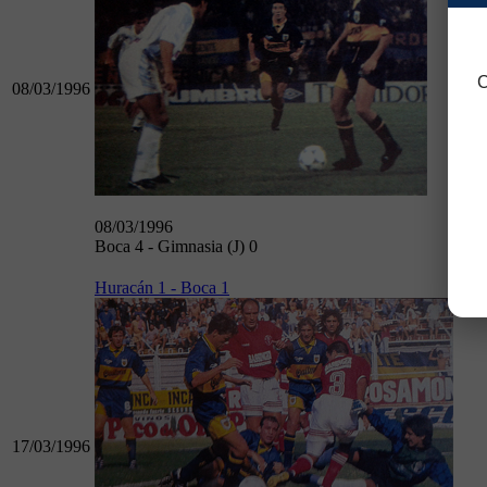
C
08/03/1996
08/03/1996
Boca 4 - Gimnasia (J) 0
Huracán 1 - Boca 1
17/03/1996