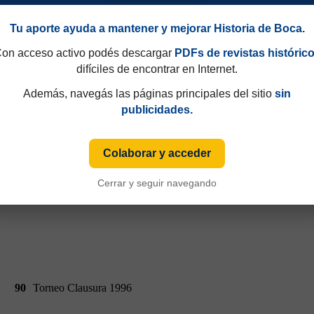
Tu aporte ayuda a mantener y mejorar Historia de Boca.
on acceso activo podés descargar
PDFs de revistas históric
90
Torneo Clausura 1996
difíciles de encontrar en Internet.
Además, navegás las páginas principales del sitio
sin
publicidades.
Colaborar y acceder
Cerrar y seguir navegando
90
Torneo Clausura 1996