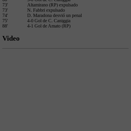
73'
Altamirano (RP) expulsado
73'
N. Fabbri expulsado
74'
D. Maradona desvió un penal
75'
4-0 Gol de C. Caniggia
88'
4-1 Gol de Amato (RP)
Video