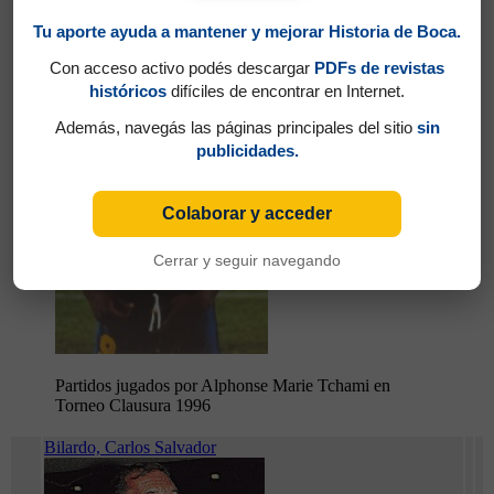
Tchami, Alphonse Marie
Tu aporte ayuda a mantener y mejorar Historia de Boca.
Con acceso activo podés descargar
PDFs de revistas
históricos
difíciles de encontrar en Internet.
Además, navegás las páginas principales del sitio
sin
publicidades.
Colaborar y acceder
Cerrar y seguir navegando
Partidos jugados por Alphonse Marie Tchami en
Torneo Clausura 1996
Bilardo, Carlos Salvador