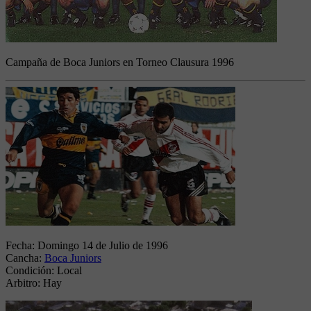
Campaña de Boca Juniors en Torneo Clausura 1996
Fecha:
Domingo 14 de Julio de 1996
Cancha:
Boca Juniors
Condición:
Local
Arbitro:
Hay