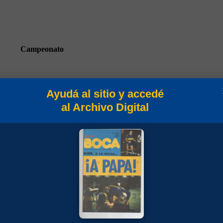
Campeonato
Ayudá al sitio y accedé
al Archivo Digital
Torneo Clausura 1996