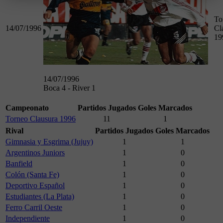
To
14/07/1996
Cl
19
14/07/1996
Boca 4 - River 1
Campeonato
Partidos Jugados
Goles Marcados
Torneo Clausura 1996
11
1
Rival
Partidos Jugados
Goles Marcados
Gimnasia y Esgrima (Jujuy)
1
1
Argentinos Juniors
1
0
Banfield
1
0
Colón (Santa Fe)
1
0
Deportivo Español
1
0
Estudiantes (La Plata)
1
0
Ferro Carril Oeste
1
0
Independiente
1
0