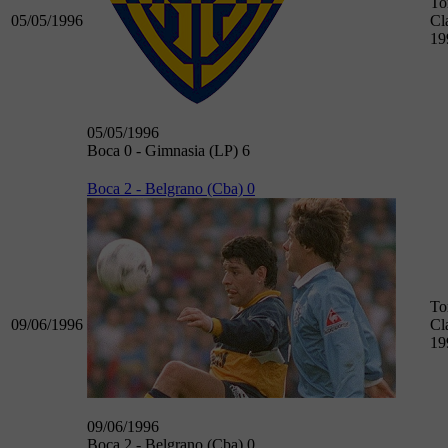
To
05/05/1996
Cl
19
05/05/1996
Boca 0 - Gimnasia (LP) 6
Boca 2 - Belgrano (Cba) 0
To
09/06/1996
Cl
19
09/06/1996
Boca 2 - Belgrano (Cba) 0