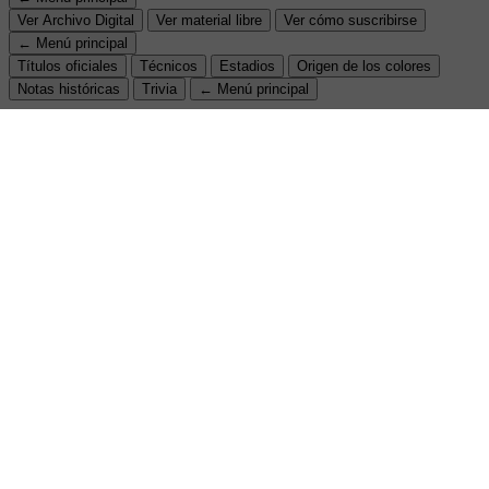
Ver Archivo Digital
Ver material libre
Ver cómo suscribirse
← Menú principal
Títulos oficiales
Técnicos
Estadios
Origen de los colores
Notas históricas
Trivia
← Menú principal