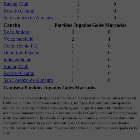
Racing Club
1
0
Rosario Central
1
0
San Lorenzo de Almagro
1
0
Cancha
Partidos Jugados
Goles Marcados
Boca Juniors
3
0
Vélez Sársfield
2
1
Colón (Santa Fe)
1
0
Deportivo Español
1
0
Independiente
1
0
Racing Club
1
0
Rosario Central
1
0
San Lorenzo de Almagro
1
0
Camiseta
Partidos Jugados
Goles Marcados
Hay que tener en cuenta que los números en las casacas comenzaron a usarse en
1949 y que hasta 1997 eran consecutivos, no fijos. Esa información aparecía
sólo de manera esporádica en los medios, por lo que los datos brindados aquí
son necesariamente parciales. En los torneos de la Confederación Sudamericana
se utiliza numeración fija desde sus primeras ediciones y, cuando ese dato está
disponible, se muestra en esta sección. Estos listados no deben considerarse
récords históricos totales, sino registros limitados a la información cargada en la
base.