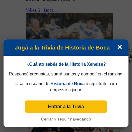
Vélez 5 - Boca 1
×
Jugá a la Trivia de Historia de Boca
To
16/06/1996
Cl
19
¿Cuánto sabés de la Historia Xeneize?
Respondé preguntas, sumá puntos y competí en el ranking.
Usá tu usuario de
Historia de Boca
o registrate para
empezar a jugar.
16/06/1996
Vélez 5 - Boca 1
Entrar a la Trivia
Boca 4 - River 1
Cerrar y seguir navegando