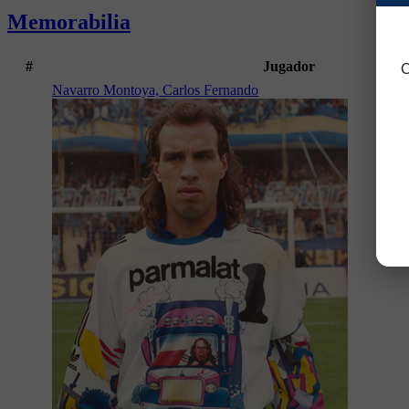
Memorabilia
#
Jugador
C
Navarro Montoya, Carlos Fernando