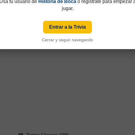
Usá tu usuario de
Historia de Boca
o registrate para empezar 
jugar.
Entrar a la Trivia
90
Torneo Clausura 1996
Cerrar y seguir navegando
90
Torneo Clausura 1996