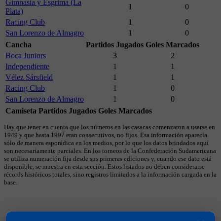
Gimnasia y Esgrima (La
1
0
Plata)
Racing Club
1
0
San Lorenzo de Almagro
1
0
Cancha
Partidos Jugados
Goles Marcados
Boca Juniors
3
2
Independiente
1
1
Vélez Sársfield
1
1
Racing Club
1
0
San Lorenzo de Almagro
1
0
Camiseta
Partidos Jugados
Goles Marcados
Hay que tener en cuenta que los números en las casacas comenzaron a usarse en
1949 y que hasta 1997 eran consecutivos, no fijos. Esa información aparecía
sólo de manera esporádica en los medios, por lo que los datos brindados aquí
son necesariamente parciales. En los torneos de la Confederación Sudamericana
se utiliza numeración fija desde sus primeras ediciones y, cuando ese dato está
disponible, se muestra en esta sección. Estos listados no deben considerarse
récords históricos totales, sino registros limitados a la información cargada en la
base.