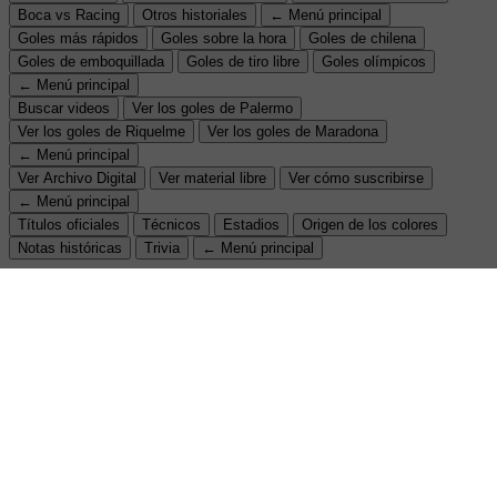
Boca vs Racing
Otros historiales
← Menú principal
Goles más rápidos
Goles sobre la hora
Goles de chilena
Goles de emboquillada
Goles de tiro libre
Goles olímpicos
← Menú principal
Buscar videos
Ver los goles de Palermo
Ver los goles de Riquelme
Ver los goles de Maradona
← Menú principal
Ver Archivo Digital
Ver material libre
Ver cómo suscribirse
← Menú principal
Títulos oficiales
Técnicos
Estadios
Origen de los colores
Notas históricas
Trivia
← Menú principal