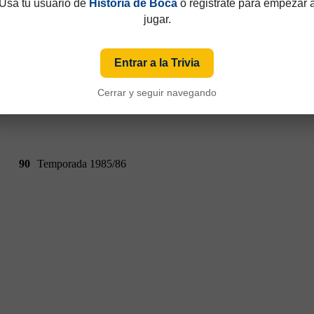
Usá tu usuario de
Historia de Boca
o registrate para empezar 
jugar.
Entrar a la Trivia
Cerrar y seguir navegando
90
Temporada 1985/86