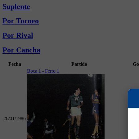
Suplente
Por Torneo
Por Rival
Por Cancha
Fecha
Partido
Go
Boca 1 - Ferro 1
26/01/1986