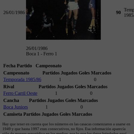
Temp
26/01/1986
90
1985
26/01/1986
Boca 1 - Ferro 1
Fecha
Partido
Campeonato
Campeonato
Partidos Jugados
Goles Marcados
Temporada 1985/86
1
0
Rival
Partidos Jugados
Goles Marcados
Ferro Carril Oeste
1
0
Cancha
Partidos Jugados
Goles Marcados
Boca Juniors
1
0
Camiseta
Partidos Jugados
Goles Marcados
Hay que tener en cuenta que los números en las casacas comenzaron a usarse en
1949 y que hasta 1997 eran consecutivos, no fijos. Esa información aparecía
sólo de manera esporádica en los medios, por lo que los datos brindados aquí