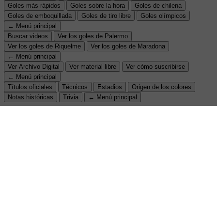
Goles más rápidos
Goles sobre la hora
Goles de chilena
Goles de emboquillada
Goles de tiro libre
Goles olímpicos
← Menú principal
Buscar videos
Ver los goles de Palermo
Ver los goles de Riquelme
Ver los goles de Maradona
← Menú principal
Ver Archivo Digital
Ver material libre
Ver cómo suscribirse
← Menú principal
Títulos oficiales
Técnicos
Estadios
Origen de los colores
Notas históricas
Trivia
← Menú principal