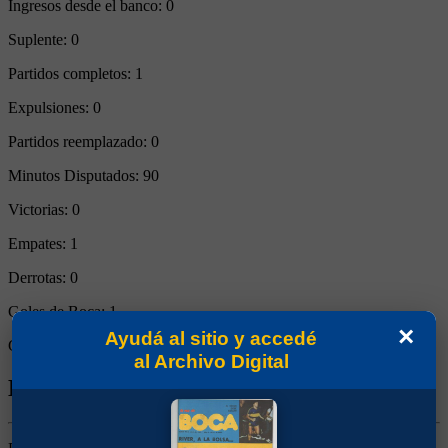
Ingresos desde el banco:
0
Suplente:
0
Partidos completos:
1
Expulsiones:
0
Partidos reemplazado:
0
Minutos Disputados:
90
Victorias:
0
Empates:
1
Derrotas:
0
Goles de Boca:
1
×
Ayudá al sitio y accedé
Goles rivales:
1
al Archivo Digital
Biografía de Claudio Alberto Scalise