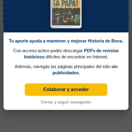
Puntero Izquierdo. Llegó de Central. No jugó mucho, pero se lo
recuerda porque cuando Boca ganó la Liguilla 1986 en cancha de
Newell's, festejó mostrando la camiseta de Central debajo de la de
Boca. Volvió al equipo de Arroyito, luego estuvo en Instituto, Colón
y Douglas Haig
Tu aporte ayuda a mantener y mejorar Historia de Boca.
Con acceso activo podés descargar
PDFs de revistas
históricos
difíciles de encontrar en Internet.
Además, navegás las páginas principales del sitio
sin
publicidades.
Colaborar y acceder
Cerrar y seguir navegando