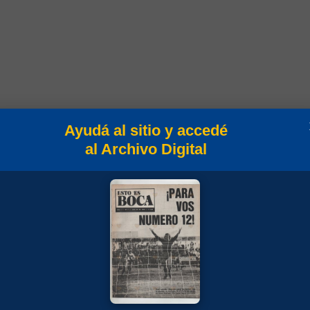
Ayudá al sitio y accedé
al Archivo Digital
les
Min
Campeonato
85
Liguilla 1985/86