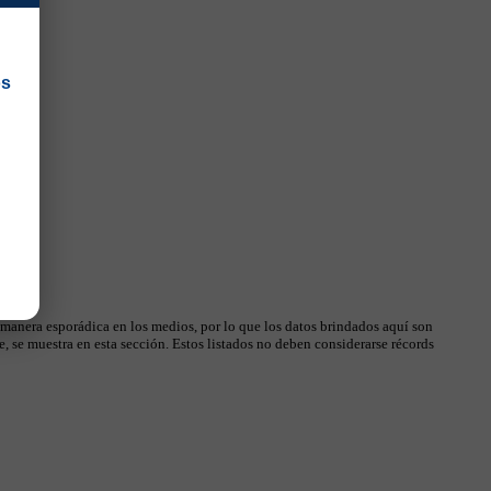
os
 manera esporádica en los medios, por lo que los datos brindados aquí son
, se muestra en esta sección. Estos listados no deben considerarse récords