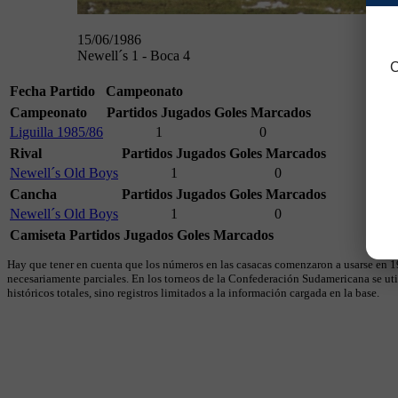
15/06/1986
Newell´s 1 - Boca 4
C
Fecha
Partido
Campeonato
Campeonato
Partidos Jugados
Goles Marcados
Liguilla 1985/86
1
0
Rival
Partidos Jugados
Goles Marcados
Newell´s Old Boys
1
0
Cancha
Partidos Jugados
Goles Marcados
Newell´s Old Boys
1
0
Camiseta
Partidos Jugados
Goles Marcados
Hay que tener en cuenta que los números en las casacas comenzaron a usarse en 19
necesariamente parciales. En los torneos de la Confederación Sudamericana se util
históricos totales, sino registros limitados a la información cargada en la base.