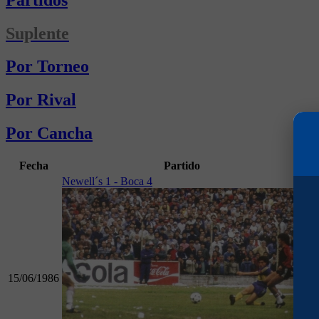
Suplente
Por Torneo
Por Rival
Por Cancha
Fecha
Partido
Go
Newell´s 1 - Boca 4
15/06/1986