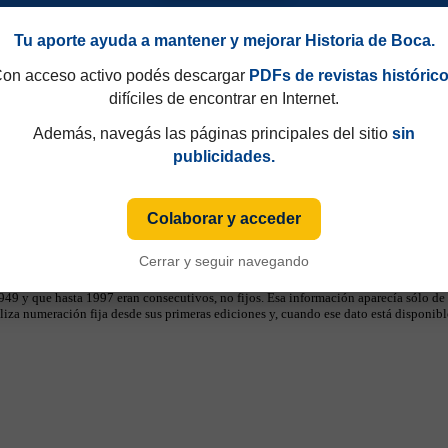
Tu aporte ayuda a mantener y mejorar Historia de Boca.
on acceso activo podés descargar
PDFs de revistas históric
difíciles de encontrar en Internet.
Además, navegás las páginas principales del sitio
sin
publicidades.
Colaborar y acceder
Cerrar y seguir navegando
49 y que hasta 1997 eran consecutivos, no fijos. Esa información aparecía sólo de
iza numeración fija desde sus primeras ediciones y, cuando ese dato está disponible