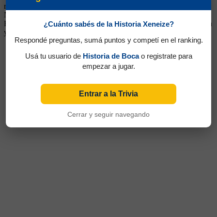
recuerda porque cuando Boca ganó la Liguilla 1986 en cancha de
Newell's, festejó mostrando la camiseta de Central debajo de la de
Boca. Volvió al equipo de Arroyito, luego estuvo en Instituto, Colón
¿Cuánto sabés de la Historia Xeneize?
y Douglas Haig
Respondé preguntas, sumá puntos y competí en el ranking.
Usá tu usuario de
Historia de Boca
o registrate para
empezar a jugar.
Entrar a la Trivia
Cerrar y seguir navegando