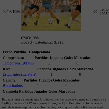
Temp
02/03/1986
90
1985/
02/03/1986
Boca 3 - Estudiantes (LP) 1
Fecha
Partido
Campeonato
Campeonato
Partidos Jugados
Goles Marcados
Temporada 1985/86
1
0
Rival
Partidos Jugados
Goles Marcados
Estudiantes (La Plata)
1
0
Cancha
Partidos Jugados
Goles Marcados
Boca Juniors
1
0
Camiseta
Partidos Jugados
Goles Marcados
Hay que tener en cuenta que los números en las casacas comenzaron a usarse en
1949 y que hasta 1997 eran consecutivos, no fijos. Esa información aparecía
sólo de manera esporádica en los medios, por lo que los datos brindados aquí