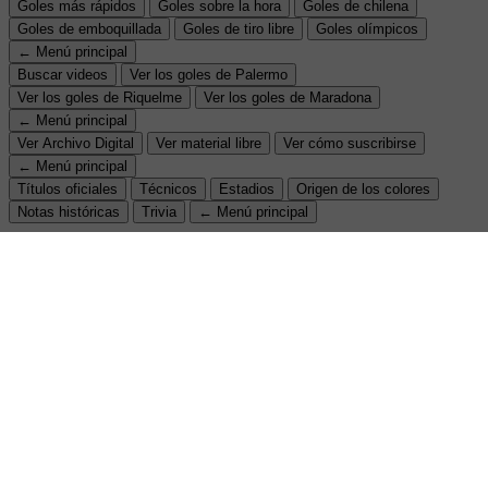
Goles más rápidos
Goles sobre la hora
Goles de chilena
Goles de emboquillada
Goles de tiro libre
Goles olímpicos
← Menú principal
Buscar videos
Ver los goles de Palermo
Ver los goles de Riquelme
Ver los goles de Maradona
← Menú principal
Ver Archivo Digital
Ver material libre
Ver cómo suscribirse
← Menú principal
Títulos oficiales
Técnicos
Estadios
Origen de los colores
Notas históricas
Trivia
← Menú principal