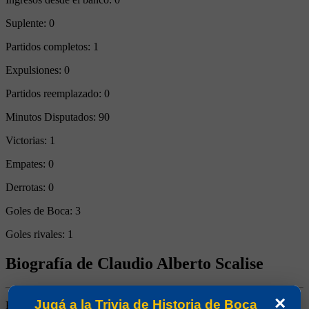
Suplente:
0
Partidos completos:
1
Expulsiones:
0
Partidos reemplazado:
0
Minutos Disputados:
90
Victorias:
1
Empates:
0
Derrotas:
0
Goles de Boca:
3
Goles rivales:
1
Biografía de Claudio Alberto Scalise
×
Jugá a la Trivia de Historia de Boca
Puntero Izquierdo. Llegó de Central. No jugó mucho, pero se lo