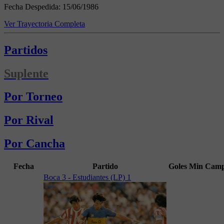
Fecha Despedida:
15/06/1986
Ver Trayectoria Completa
Partidos
Suplente
Por Torneo
Por Rival
Por Cancha
Fecha
Partido
Goles
Min
Camp
Boca 3 - Estudiantes (LP) 1