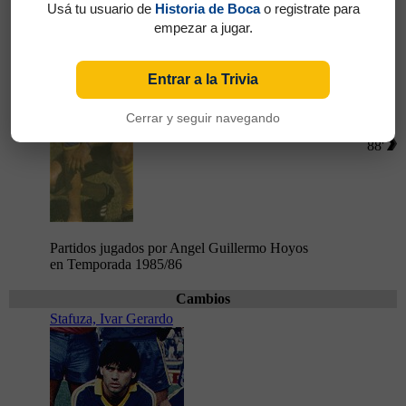
Usá tu usuario de
Historia de Boca
o registrate para
Hoyos, Angel Guillermo
empezar a jugar.
Entrar a la Trivia
Cerrar y seguir navegando
88'
Partidos jugados por Angel Guillermo Hoyos
en Temporada 1985/86
Cambios
Stafuza, Ivar Gerardo