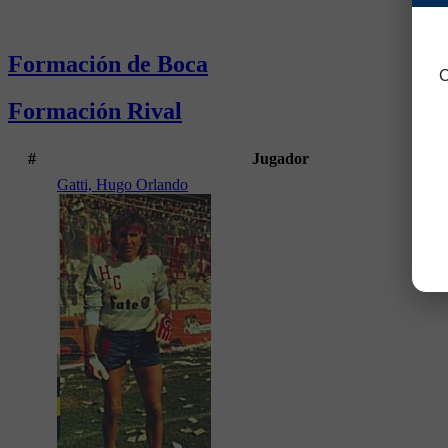
Formación de Boca
C
Formación Rival
#
Jugador
Gatti, Hugo Orlando