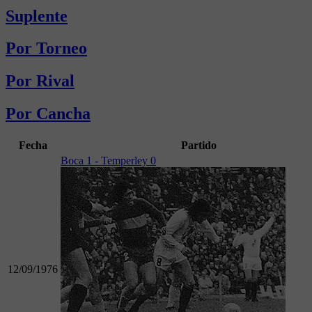
Suplente
Por Torneo
Por Rival
Por Cancha
Fecha
Partido
Boca 1 - Temperley 0
12/09/1976