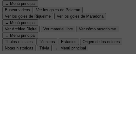
← Menú principal
Buscar videos
Ver los goles de Palermo
Ver los goles de Riquelme
Ver los goles de Maradona
← Menú principal
Ver Archivo Digital
Ver material libre
Ver cómo suscribirse
← Menú principal
Títulos oficiales
Técnicos
Estadios
Origen de los colores
Notas históricas
Trivia
← Menú principal