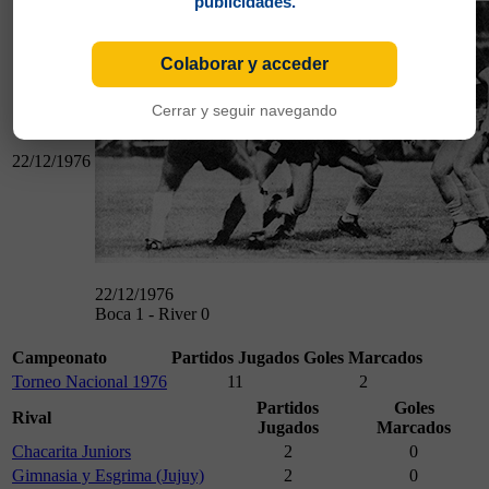
publicidades.
Colaborar y acceder
Cerrar y seguir navegando
22/12/1976
22/12/1976
Boca 1 - River 0
Campeonato
Partidos Jugados
Goles Marcados
Torneo Nacional 1976
11
2
Partidos
Goles
Rival
Jugados
Marcados
Chacarita Juniors
2
0
Gimnasia y Esgrima (Jujuy)
2
0