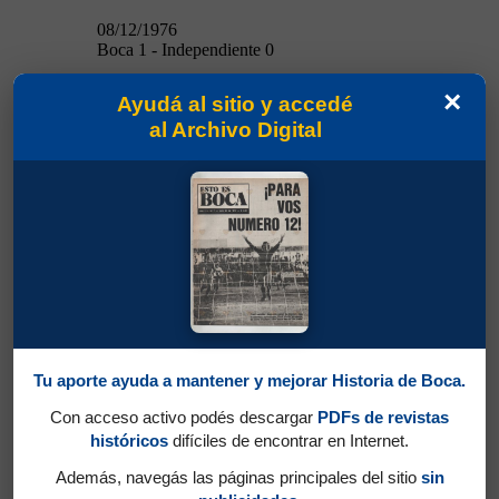
08/12/1976
Boca 1 - Independiente 0
Boca 2 - Quilmes 1
×
Ayudá al sitio y accedé
al Archivo Digital
14/12/1976
Tu aporte ayuda a mantener y mejorar Historia de Boca.
Con acceso activo podés descargar
PDFs de revistas
14/12/1976
históricos
difíciles de encontrar en Internet.
Boca 2 - Quilmes 1
Además, navegás las páginas principales del sitio
sin
Boca 1 - River 0