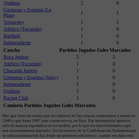
Quilmes
2
0
Gimnasia y Esgrima (La
1
1
Plata)
Temperley
1
1
Atlético (Tucumán)
1
0
Banfield
1
0
Independiente
1
0
Cancha
Partidos Jugados
Goles Marcados
Boca Juniors
5
2
Atlético (Tucumán)
1
0
Chacarita Juniors
1
0
Gimnasia y Esgrima (Jujuy)
1
0
Independiente
1
0
Quilmes
1
0
Racing Club
1
0
Camiseta
Partidos Jugados
Goles Marcados
Hay que tener en cuenta que los números en las casacas comenzaron a usarse en
1949 y que hasta 1997 eran consecutivos, no fijos. Esa información aparecía
sólo de manera esporádica en los medios, por lo que los datos brindados aquí
son necesariamente parciales. En los torneos de la Confederación Sudamericana
se utiliza numeración fija desde sus primeras ediciones y, cuando ese dato está