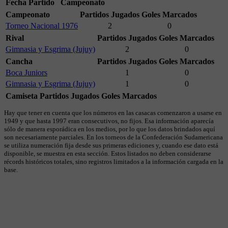
Fecha
Partido
Campeonato
Campeonato
Partidos Jugados
Goles Marcados
Torneo Nacional 1976
2
0
Rival
Partidos Jugados
Goles Marcados
Gimnasia y Esgrima (Jujuy)
2
0
Cancha
Partidos Jugados
Goles Marcados
Boca Juniors
1
0
Gimnasia y Esgrima (Jujuy)
1
0
Camiseta
Partidos Jugados
Goles Marcados
Hay que tener en cuenta que los números en las casacas comenzaron a usarse en
1949 y que hasta 1997 eran consecutivos, no fijos. Esa información aparecía
sólo de manera esporádica en los medios, por lo que los datos brindados aquí
son necesariamente parciales. En los torneos de la Confederación Sudamericana
se utiliza numeración fija desde sus primeras ediciones y, cuando ese dato está
disponible, se muestra en esta sección. Estos listados no deben considerarse
récords históricos totales, sino registros limitados a la información cargada en la
base.