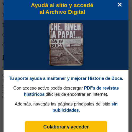
×
Ayudá al sitio y accedé
Victorias:
1
al Archivo Digital
Empates:
1
Derrotas:
0
Goles de Boca:
3
Goles rivales:
1
Biografía de Enrique Eduardo Oviedo
Centrodelantero. Ganó dos títulos (Nacional 1976 y Libertadores
Tu aporte ayuda a mantener y mejorar Historia de Boca.
1977). Llegó de Villa Dálmine como refuerzo pedido por Lorenzo
para encarar el Nacional de 1976. Delantero de gran físico, imponía
Con acceso activo podés descargar
PDFs de revistas
respeto en el área. Siguió su carrera en Platense y en el fútbol
históricos
difíciles de encontrar en Internet.
español (en Valladolid)
Además, navegás las páginas principales del sitio
sin
publicidades.
Colaborar y acceder