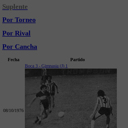
Suplente
Por Torneo
Por Rival
Por Cancha
Fecha
Partido
Boca 3 - Gimnasia (J) 1
08/10/1976