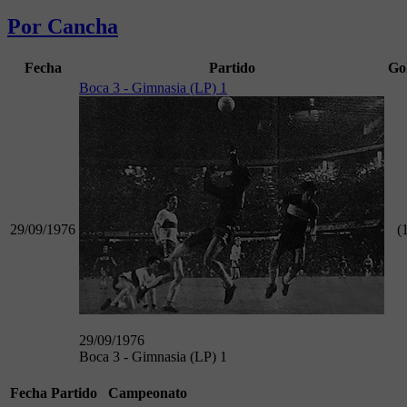
Por Cancha
Fecha
Partido
Go
Boca 3 - Gimnasia (LP) 1
29/09/1976
(
29/09/1976
Boca 3 - Gimnasia (LP) 1
Fecha
Partido
Campeonato