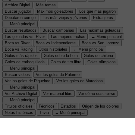
Archivo Digital
Más temas
Buscar jugador
Máximos goleadores
Los que más jugaron
Debutaron con gol
Los más viejos y jóvenes
Extranjeros
← Menú principal
Buscar resultados
Buscar campañas
Las máximas goleadas
Las goleadas vs. River
Las mejores rachas
← Menú principal
Boca vs River
Boca vs Independiente
Boca vs San Lorenzo
Boca vs Racing
Otros historiales
← Menú principal
Goles más rápidos
Goles sobre la hora
Goles de chilena
Goles de emboquillada
Goles de tiro libre
Goles olímpicos
← Menú principal
Buscar videos
Ver los goles de Palermo
Ver los goles de Riquelme
Ver los goles de Maradona
← Menú principal
Ver Archivo Digital
Ver material libre
Ver cómo suscribirse
← Menú principal
Títulos oficiales
Técnicos
Estadios
Origen de los colores
Notas históricas
Trivia
← Menú principal