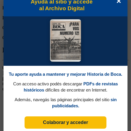
×
Ayudá al sitio y accedé
al Archivo Digital
Empates:
1
Derrotas:
0
Goles de Boca:
0
Goles rivales:
0
Biografía de Enrique Eduardo Oviedo
Centrodelantero. Ganó dos títulos (Nacional 1976 y Libertadores
1977). Llegó de Villa Dálmine como refuerzo pedido por Lorenzo
Tu aporte ayuda a mantener y mejorar Historia de Boca.
para encarar el Nacional de 1976. Delantero de gran físico, imponía
respeto en el área. Siguió su carrera en Platense y en el fútbol
Con acceso activo podés descargar
PDFs de revistas
español (en Valladolid)
históricos
difíciles de encontrar en Internet.
Además, navegás las páginas principales del sitio
sin
publicidades.
Colaborar y acceder