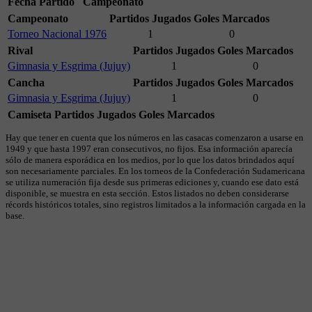
Fecha
Partido
Campeonato
Campeonato
Partidos Jugados
Goles Marcados
Torneo Nacional 1976
1
0
Rival
Partidos Jugados
Goles Marcados
Gimnasia y Esgrima (Jujuy)
1
0
Cancha
Partidos Jugados
Goles Marcados
Gimnasia y Esgrima (Jujuy)
1
0
Camiseta
Partidos Jugados
Goles Marcados
Hay que tener en cuenta que los números en las casacas comenzaron a usarse en
1949 y que hasta 1997 eran consecutivos, no fijos. Esa información aparecía
sólo de manera esporádica en los medios, por lo que los datos brindados aquí
son necesariamente parciales. En los torneos de la Confederación Sudamericana
se utiliza numeración fija desde sus primeras ediciones y, cuando ese dato está
disponible, se muestra en esta sección. Estos listados no deben considerarse
récords históricos totales, sino registros limitados a la información cargada en la
base.