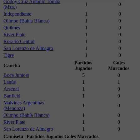
Godoy Cruz Antonio Tomba
1
0
(Mza.)
Independiente
1
0
Olimpo (Bahía Blanca)
1
0
Quilmes
1
0
River Plate
1
0
Rosario Central
1
0
San Lorenzo de Almagro
1
0
Tigre
1
0
Partidos
Goles
Cancha
Jugados
Marcados
Boca Juniors
5
0
Lanús
1
1
Arsenal
1
0
Banfield
1
0
Malvinas Argentinas
1
0
(Mendoza)
Olimpo (Bahía Blanca)
1
0
River Plate
1
0
San Lorenzo de Almagro
1
0
Camiseta
Partidos Jugados
Goles Marcados