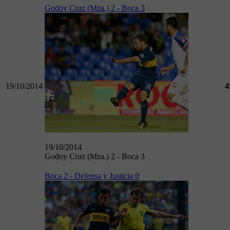
Godoy Cruz (Mza.) 2 - Boca 3
19/10/2014
4
19/10/2014
Godoy Cruz (Mza.) 2 - Boca 3
Boca 2 - Defensa y Justicia 0