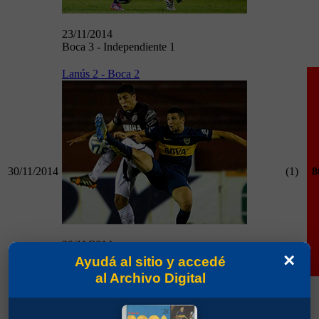
23/11/2014
Boca 3 - Independiente 1
Lanús 2 - Boca 2
30/11/2014
(1)
8
30/11/2014
×
Lanús 2 - Boca 2
Ayudá al sitio y accedé
al Archivo Digital
Fecha
Partido
Campeonato
Boca 1 - Racing 2