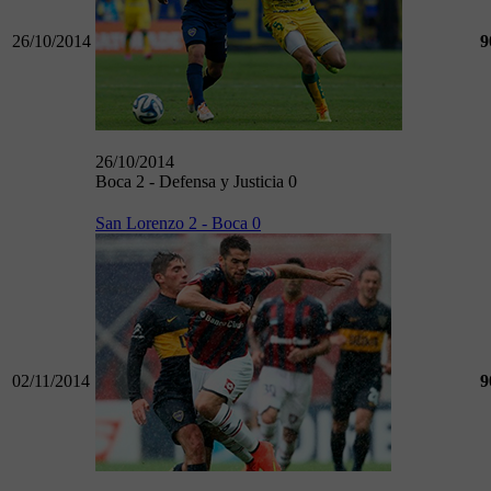
26/10/2014
9
26/10/2014
Boca 2 - Defensa y Justicia 0
San Lorenzo 2 - Boca 0
02/11/2014
9