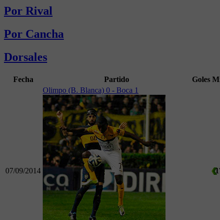
Por Rival
Por Cancha
Dorsales
Fecha
Partido
Goles
M
Olimpo (B. Blanca) 0 - Boca 1
07/09/2014
1