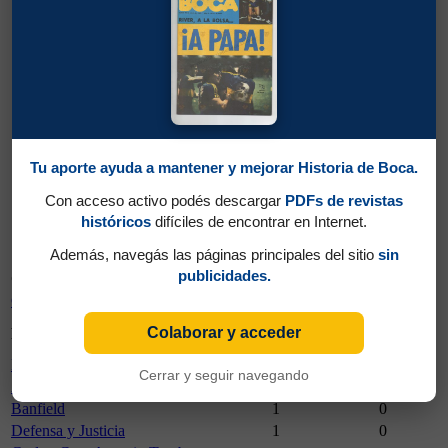
Campeonato
14/09/2014
2014
Tu aporte ayuda a mantener y mejorar Historia de Boca.
Con acceso activo podés descargar
PDFs de revistas
14/09/2014
históricos
difíciles de encontrar en Internet.
Boca 1 - Racing 2
Además, navegás las páginas principales del sitio
sin
publicidades.
Campeonato
Partidos Jugados
Goles Marcados
Campeonato 2014
12
1
Partidos
Goles
Colaborar y acceder
Rival
Jugados
Marcados
Lanús
1
1
Cerrar y seguir navegando
Arsenal
1
0
Banfield
1
0
Defensa y Justicia
1
0