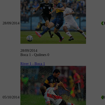
28/09/2014
28/09/2014
Boca 1 - Quilmes 0
River 1 - Boca 1
05/10/2014
4