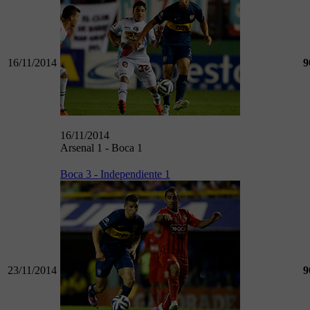
16/11/2014
9
16/11/2014
Arsenal 1 - Boca 1
Boca 3 - Independiente 1
23/11/2014
9