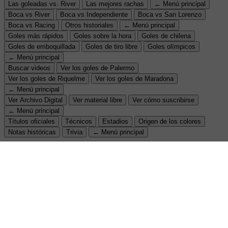
Las goleadas vs. River
Las mejores rachas
← Menú principal
Boca vs River
Boca vs Independiente
Boca vs San Lorenzo
Boca vs Racing
Otros historiales
← Menú principal
Goles más rápidos
Goles sobre la hora
Goles de chilena
Goles de emboquillada
Goles de tiro libre
Goles olímpicos
← Menú principal
Buscar videos
Ver los goles de Palermo
Ver los goles de Riquelme
Ver los goles de Maradona
← Menú principal
Ver Archivo Digital
Ver material libre
Ver cómo suscribirse
← Menú principal
Títulos oficiales
Técnicos
Estadios
Origen de los colores
Notas históricas
Trivia
← Menú principal