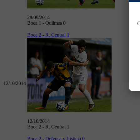
28/09/2014
Boca 1 - Quilmes 0
C
Boca 2 - R. Central 1
12/10/2014
90
12/10/2014
Boca 2 - R. Central 1
Boca 2 - Defensa y Justicia 0