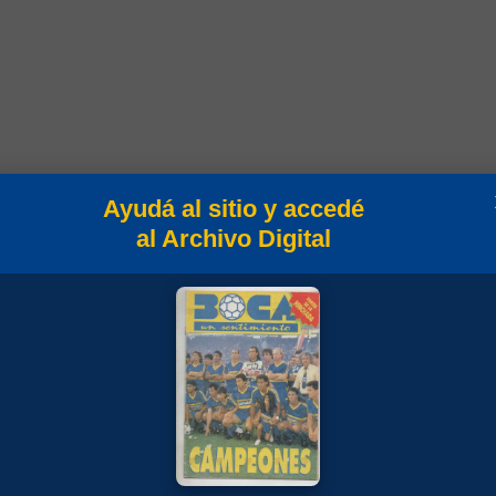
Ayudá al sitio y accedé
al Archivo Digital
Campeonato
Campeonato 2014