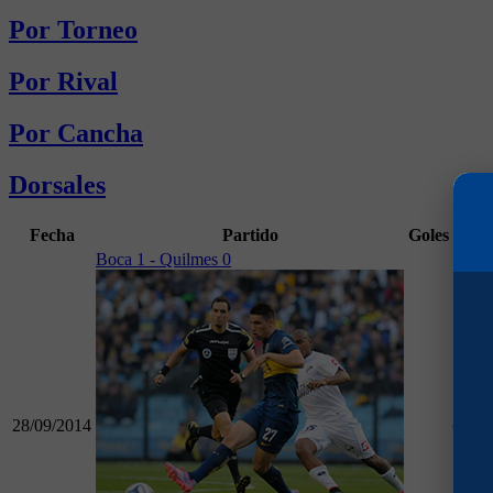
Por Torneo
Por Rival
Por Cancha
Dorsales
Fecha
Partido
Goles
Min
Boca 1 - Quilmes 0
28/09/2014
1