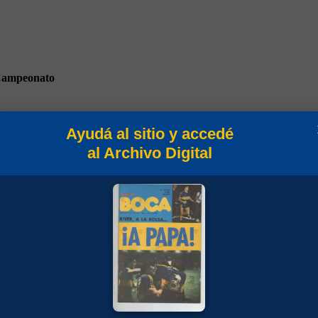
ampeonato
Ayudá al sitio y accedé
al Archivo Digital
peonato 2014