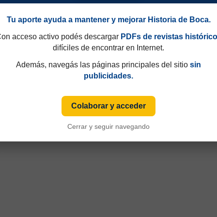
Tu aporte ayuda a mantener y mejorar Historia de Boca.
on acceso activo podés descargar
PDFs de revistas históric
difíciles de encontrar en Internet.
Además, navegás las páginas principales del sitio
sin
publicidades.
49 y que hasta 1997 eran consecutivos, no fijos. Esa información aparecía sólo de
iza numeración fija desde sus primeras ediciones y, cuando ese dato está disponible
Colaborar y acceder
Cerrar y seguir navegando