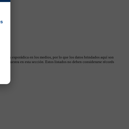
os
 manera esporádica en los medios, por lo que los datos brindados aquí son
, se muestra en esta sección. Estos listados no deben considerarse récords