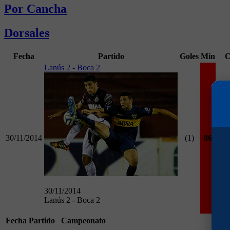
Por Cancha
Dorsales
Fecha
Partido
Goles
Min
C
Lanús 2 - Boca 2
30/11/2014
(1)
86
Cam
30/11/2014
Lanús 2 - Boca 2
Fecha
Partido
Campeonato