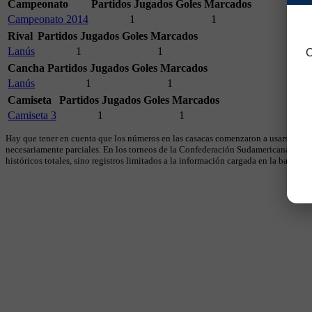
Campeonato
Partidos Jugados
Goles Marcados
Campeonato 2014
1
1
Rival
Partidos Jugados
Goles Marcados
Lanús
1
1
C
Cancha
Partidos Jugados
Goles Marcados
Lanús
1
1
Camiseta
Partidos Jugados
Goles Marcados
Camiseta 3
1
1
Hay que tener en cuenta que los números en las casacas comenzaron a usarse en 19
necesariamente parciales. En los torneos de la Confederación Sudamericana se util
históricos totales, sino registros limitados a la información cargada en la base.