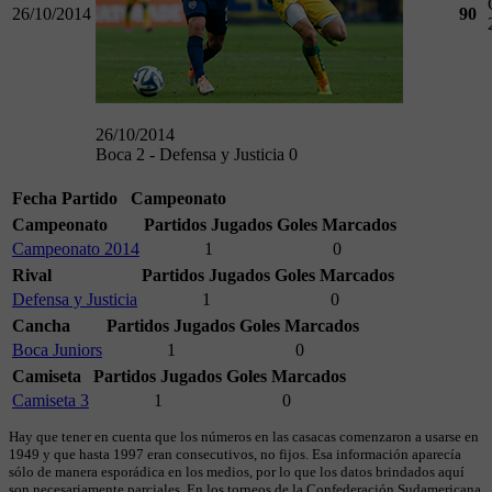
26/10/2014
90
26/10/2014
Boca 2 - Defensa y Justicia 0
Fecha
Partido
Campeonato
Campeonato
Partidos Jugados
Goles Marcados
Campeonato 2014
1
0
Rival
Partidos Jugados
Goles Marcados
Defensa y Justicia
1
0
Cancha
Partidos Jugados
Goles Marcados
Boca Juniors
1
0
Camiseta
Partidos Jugados
Goles Marcados
Camiseta 3
1
0
Hay que tener en cuenta que los números en las casacas comenzaron a usarse en
1949 y que hasta 1997 eran consecutivos, no fijos. Esa información aparecía
sólo de manera esporádica en los medios, por lo que los datos brindados aquí
son necesariamente parciales. En los torneos de la Confederación Sudamericana