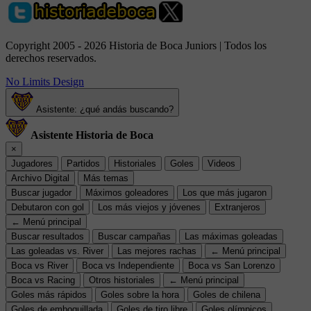
Copyright 2005 - 2026 Historia de Boca Juniors | Todos los
derechos reservados.
No Limits Design
Asistente: ¿qué andás buscando?
Asistente Historia de Boca
×
Jugadores
Partidos
Historiales
Goles
Videos
Archivo Digital
Más temas
Buscar jugador
Máximos goleadores
Los que más jugaron
Debutaron con gol
Los más viejos y jóvenes
Extranjeros
← Menú principal
Buscar resultados
Buscar campañas
Las máximas goleadas
Las goleadas vs. River
Las mejores rachas
← Menú principal
Boca vs River
Boca vs Independiente
Boca vs San Lorenzo
Boca vs Racing
Otros historiales
← Menú principal
Goles más rápidos
Goles sobre la hora
Goles de chilena
Goles de emboquillada
Goles de tiro libre
Goles olímpicos