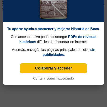
de las Inferiores. Pasó a préstamo a Godoy Cruz en la temporada
2012/2013 y luego retornó. Alternó buenas y malas. Pasó a Granada
de España en enero de 2015
Tu aporte ayuda a mantener y mejorar Historia de Boca.
Con acceso activo podés descargar
PDFs de revistas
históricos
difíciles de encontrar en Internet.
Además, navegás las páginas principales del sitio
sin
publicidades.
Colaborar y acceder
Cerrar y seguir navegando