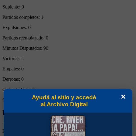
Suplente:
0
Partidos completos:
1
Expulsiones:
0
Partidos reemplazado:
0
Minutos Disputados:
90
Victorias:
1
Empates:
0
Derrotas:
0
Goles de Boca:
2
×
Ayudá al sitio y accedé
Goles rivales:
0
al Archivo Digital
Biografía de Emanuel Mariano Insúa
Lateral Izquierdo. Ganó un título (Copa Argentina 2012). Surgido