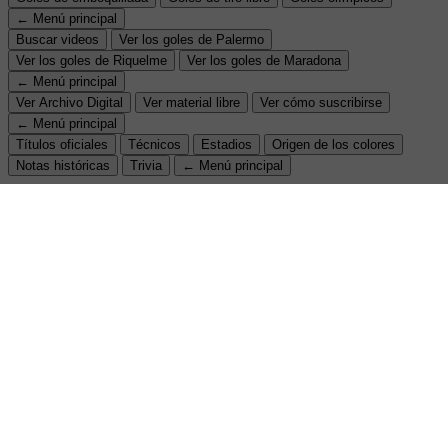
← Menú principal
Buscar videos
Ver los goles de Palermo
Ver los goles de Riquelme
Ver los goles de Maradona
← Menú principal
Ver Archivo Digital
Ver material libre
Ver cómo suscribirse
← Menú principal
Títulos oficiales
Técnicos
Estadios
Origen de los colores
Notas históricas
Trivia
← Menú principal