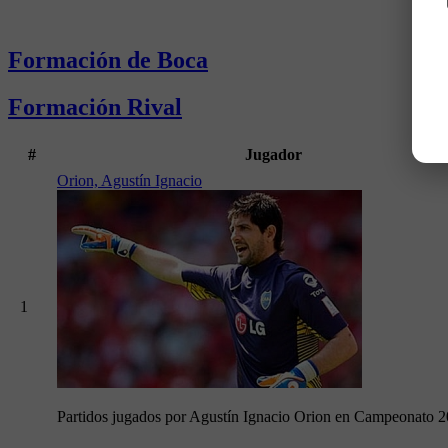
Formación de Boca
Formación Rival
#
Jugador
Orion, Agustín Ignacio
1
Partidos jugados por Agustín Ignacio Orion en Campeonato 