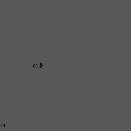
83'
014