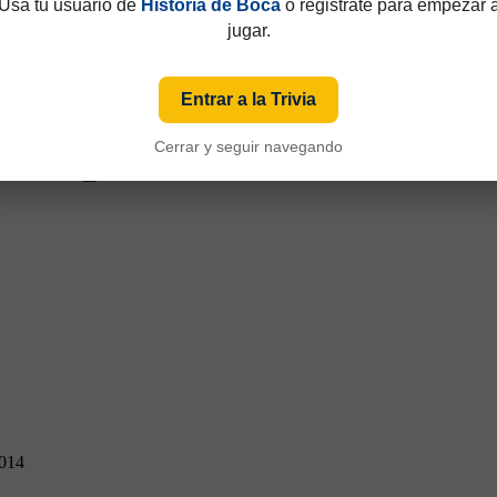
Usá tu usuario de
Historia de Boca
o registrate para empezar 
jugar.
Entrar a la Trivia
Cerrar y seguir navegando
2014