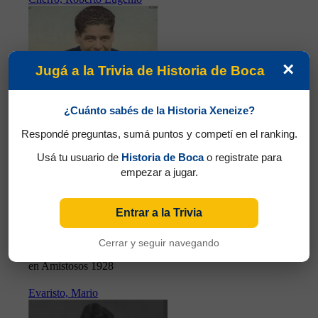
×
Jugá a la Trivia de Historia de Boca
¿Cuánto sabés de la Historia Xeneize?
Respondé preguntas, sumá puntos y competí en el ranking.
Usá tu usuario de
Historia de Boca
o registrate para
empezar a jugar.
Entrar a la Trivia
Cerrar y seguir navegando
Partidos jugados por Roberto Eugenio Cherro
en Amistosos 1928
Evaristo, Mario